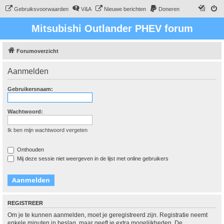
Gebruiksvoorwaarden
V&A
Nieuwe berichten
Doneren
Mitsubishi Outlander PHEV forum
Forumoverzicht
Aanmelden
Gebruikersnaam:
Wachtwoord:
Ik ben mijn wachtwoord vergeten
Onthouden
Mij deze sessie niet weergeven in de lijst met online gebruikers
REGISTREER
Om je te kunnen aanmelden, moet je geregistreerd zijn. Registratie neemt
enkele minuten in beslag, maar geeft je extra mogelijkheden. De