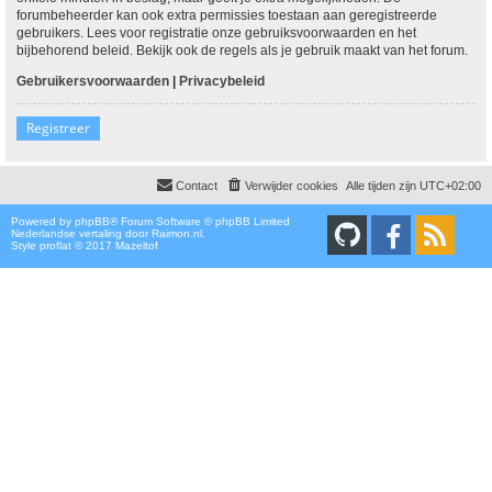
forumbeheerder kan ook extra permissies toestaan aan geregistreerde
gebruikers. Lees voor registratie onze gebruiksvoorwaarden en het
bijbehorend beleid. Bekijk ook de regels als je gebruik maakt van het forum.
Gebruikersvoorwaarden
|
Privacybeleid
Registreer
Contact
Verwijder cookies
Alle tijden zijn
UTC+02:00
Powered by
phpBB
® Forum Software © phpBB Limited
Nederlandse vertaling door
Raimon.nl
.
Style proflat © 2017
Mazeltof