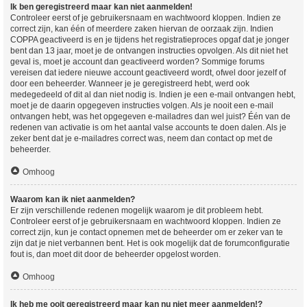
Ik ben geregistreerd maar kan niet aanmelden!
Controleer eerst of je gebruikersnaam en wachtwoord kloppen. Indien ze
correct zijn, kan één of meerdere zaken hiervan de oorzaak zijn. Indien
COPPA geactiveerd is en je tijdens het registratieproces opgaf dat je jonger
bent dan 13 jaar, moet je de ontvangen instructies opvolgen. Als dit niet het
geval is, moet je account dan geactiveerd worden? Sommige forums
vereisen dat iedere nieuwe account geactiveerd wordt, ofwel door jezelf of
door een beheerder. Wanneer je je geregistreerd hebt, werd ook
medegedeeld of dit al dan niet nodig is. Indien je een e-mail ontvangen hebt,
moet je de daarin opgegeven instructies volgen. Als je nooit een e-mail
ontvangen hebt, was het opgegeven e-mailadres dan wel juist? Één van de
redenen van activatie is om het aantal valse accounts te doen dalen. Als je
zeker bent dat je e-mailadres correct was, neem dan contact op met de
beheerder.
Omhoog
Waarom kan ik niet aanmelden?
Er zijn verschillende redenen mogelijk waarom je dit probleem hebt.
Controleer eerst of je gebruikersnaam en wachtwoord kloppen. Indien ze
correct zijn, kun je contact opnemen met de beheerder om er zeker van te
zijn dat je niet verbannen bent. Het is ook mogelijk dat de forumconfiguratie
fout is, dan moet dit door de beheerder opgelost worden.
Omhoog
Ik heb me ooit geregistreerd maar kan nu niet meer aanmelden!?