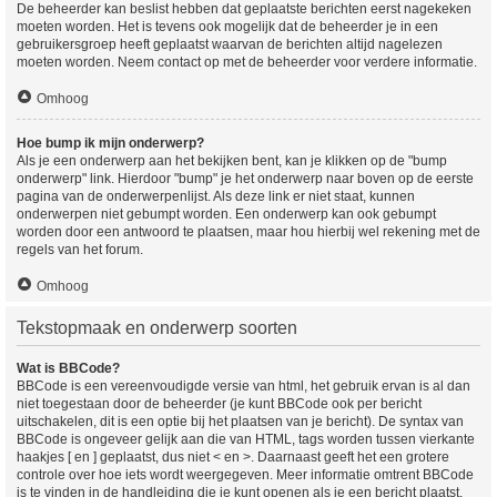
De beheerder kan beslist hebben dat geplaatste berichten eerst nagekeken
moeten worden. Het is tevens ook mogelijk dat de beheerder je in een
gebruikersgroep heeft geplaatst waarvan de berichten altijd nagelezen
moeten worden. Neem contact op met de beheerder voor verdere informatie.
Omhoog
Hoe bump ik mijn onderwerp?
Als je een onderwerp aan het bekijken bent, kan je klikken op de "bump
onderwerp" link. Hierdoor "bump" je het onderwerp naar boven op de eerste
pagina van de onderwerpenlijst. Als deze link er niet staat, kunnen
onderwerpen niet gebumpt worden. Een onderwerp kan ook gebumpt
worden door een antwoord te plaatsen, maar hou hierbij wel rekening met de
regels van het forum.
Omhoog
Tekstopmaak en onderwerp soorten
Wat is BBCode?
BBCode is een vereenvoudigde versie van html, het gebruik ervan is al dan
niet toegestaan door de beheerder (je kunt BBCode ook per bericht
uitschakelen, dit is een optie bij het plaatsen van je bericht). De syntax van
BBCode is ongeveer gelijk aan die van HTML, tags worden tussen vierkante
haakjes [ en ] geplaatst, dus niet < en >. Daarnaast geeft het een grotere
controle over hoe iets wordt weergegeven. Meer informatie omtrent BBCode
is te vinden in de handleiding die je kunt openen als je een bericht plaatst.