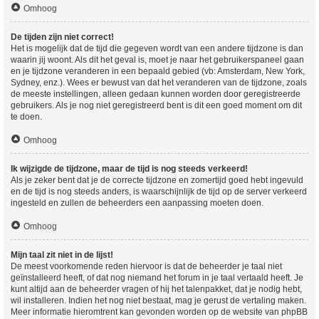
Omhoog
De tijden zijn niet correct!
Het is mogelijk dat de tijd die gegeven wordt van een andere tijdzone is dan
waarin jij woont. Als dit het geval is, moet je naar het gebruikerspaneel gaan
en je tijdzone veranderen in een bepaald gebied (vb: Amsterdam, New York,
Sydney, enz.). Wees er bewust van dat het veranderen van de tijdzone, zoals
de meeste instellingen, alleen gedaan kunnen worden door geregistreerde
gebruikers. Als je nog niet geregistreerd bent is dit een goed moment om dit
te doen.
Omhoog
Ik wijzigde de tijdzone, maar de tijd is nog steeds verkeerd!
Als je zeker bent dat je de correcte tijdzone en zomertijd goed hebt ingevuld
en de tijd is nog steeds anders, is waarschijnlijk de tijd op de server verkeerd
ingesteld en zullen de beheerders een aanpassing moeten doen.
Omhoog
Mijn taal zit niet in de lijst!
De meest voorkomende reden hiervoor is dat de beheerder je taal niet
geïnstalleerd heeft, of dat nog niemand het forum in je taal vertaald heeft. Je
kunt altijd aan de beheerder vragen of hij het talenpakket, dat je nodig hebt,
wil installeren. Indien het nog niet bestaat, mag je gerust de vertaling maken.
Meer informatie hieromtrent kan gevonden worden op de website van phpBB