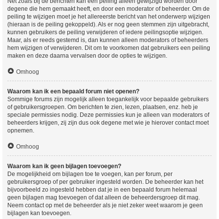
Net zoals bij de berichten kan een peiling alleen gewijzigd worden door
degene die hem gemaakt heeft, en door een moderator of beheerder. Om de
peiling te wijzigen moet je het allereerste bericht van het onderwerp wijzigen
(hieraan is de peiling gekoppeld). Als er nog geen stemmen zijn uitgebracht,
kunnen gebruikers de peiling verwijderen of iedere peilingsoptie wijzigen.
Maar, als er reeds gestemd is, dan kunnen alleen moderators of beheerders
hem wijzigen of verwijderen. Dit om te voorkomen dat gebruikers een peiling
maken en deze daarna vervalsen door de opties te wijzigen.
Omhoog
Waarom kan ik een bepaald forum niet openen?
Sommige forums zijn mogelijk alleen toegankelijk voor bepaalde gebruikers
of gebruikersgroepen. Om berichten te zien, lezen, plaatsen, enz. heb je
speciale permissies nodig. Deze permissies kun je alleen van moderators of
beheerders krijgen, zij zijn dus ook degene met wie je hierover contact moet
opnemen.
Omhoog
Waarom kan ik geen bijlagen toevoegen?
De mogelijkheid om bijlagen toe te voegen, kan per forum, per
gebruikersgroep of per gebruiker ingesteld worden. De beheerder kan het
bijvoorbeeld zo ingesteld hebben dat je in een bepaald forum helemaal
geen bijlagen mag toevoegen of dat alleen de beheerdersgroep dit mag.
Neem contact op met de beheerder als je niet zeker weet waarom je geen
bijlagen kan toevoegen.