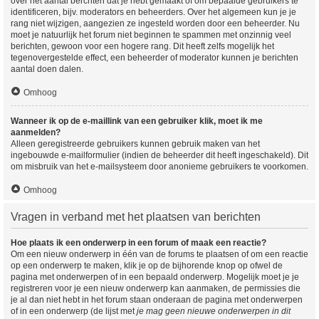
over het aantal berchten dat je hebt gemaakt of om bepaalde gebruikers te
identificeren, bijv. moderators en beheerders. Over het algemeen kun je je
rang niet wijzigen, aangezien ze ingesteld worden door een beheerder. Nu
moet je natuurlijk het forum niet beginnen te spammen met onzinnig veel
berichten, gewoon voor een hogere rang. Dit heeft zelfs mogelijk het
tegenovergestelde effect, een beheerder of moderator kunnen je berichten
aantal doen dalen.
Omhoog
Wanneer ik op de e-maillink van een gebruiker klik, moet ik me
aanmelden?
Alleen geregistreerde gebruikers kunnen gebruik maken van het
ingebouwde e-mailformulier (indien de beheerder dit heeft ingeschakeld). Dit
om misbruik van het e-mailsysteem door anonieme gebruikers te voorkomen.
Omhoog
Vragen in verband met het plaatsen van berichten
Hoe plaats ik een onderwerp in een forum of maak een reactie?
Om een nieuw onderwerp in één van de forums te plaatsen of om een reactie
op een onderwerp te maken, klik je op de bijhorende knop op ofwel de
pagina met onderwerpen of in een bepaald onderwerp. Mogelijk moet je je
registreren voor je een nieuw onderwerp kan aanmaken, de permissies die
je al dan niet hebt in het forum staan onderaan de pagina met onderwerpen
of in een onderwerp (de lijst met
je mag geen nieuwe onderwerpen in dit