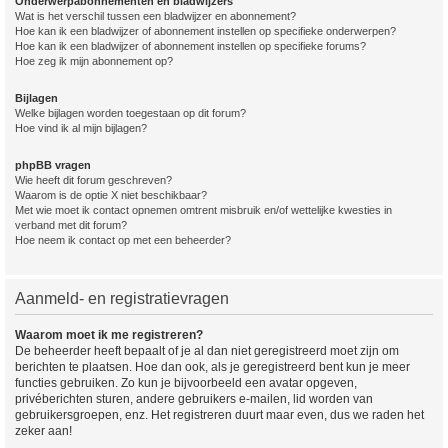
Onderwerpabonnementen en bladwijzers
Wat is het verschil tussen een bladwijzer en abonnement?
Hoe kan ik een bladwijzer of abonnement instellen op specifieke onderwerpen?
Hoe kan ik een bladwijzer of abonnement instellen op specifieke forums?
Hoe zeg ik mijn abonnement op?
Bijlagen
Welke bijlagen worden toegestaan op dit forum?
Hoe vind ik al mijn bijlagen?
phpBB vragen
Wie heeft dit forum geschreven?
Waarom is de optie X niet beschikbaar?
Met wie moet ik contact opnemen omtrent misbruik en/of wettelijke kwesties in
verband met dit forum?
Hoe neem ik contact op met een beheerder?
Aanmeld- en registratievragen
Waarom moet ik me registreren?
De beheerder heeft bepaalt of je al dan niet geregistreerd moet zijn om
berichten te plaatsen. Hoe dan ook, als je geregistreerd bent kun je meer
functies gebruiken. Zo kun je bijvoorbeeld een avatar opgeven,
privéberichten sturen, andere gebruikers e-mailen, lid worden van
gebruikersgroepen, enz. Het registreren duurt maar even, dus we raden het
zeker aan!