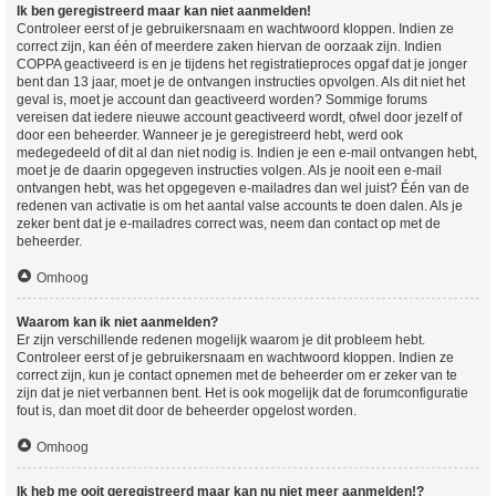
Ik ben geregistreerd maar kan niet aanmelden!
Controleer eerst of je gebruikersnaam en wachtwoord kloppen. Indien ze
correct zijn, kan één of meerdere zaken hiervan de oorzaak zijn. Indien
COPPA geactiveerd is en je tijdens het registratieproces opgaf dat je jonger
bent dan 13 jaar, moet je de ontvangen instructies opvolgen. Als dit niet het
geval is, moet je account dan geactiveerd worden? Sommige forums
vereisen dat iedere nieuwe account geactiveerd wordt, ofwel door jezelf of
door een beheerder. Wanneer je je geregistreerd hebt, werd ook
medegedeeld of dit al dan niet nodig is. Indien je een e-mail ontvangen hebt,
moet je de daarin opgegeven instructies volgen. Als je nooit een e-mail
ontvangen hebt, was het opgegeven e-mailadres dan wel juist? Één van de
redenen van activatie is om het aantal valse accounts te doen dalen. Als je
zeker bent dat je e-mailadres correct was, neem dan contact op met de
beheerder.
Omhoog
Waarom kan ik niet aanmelden?
Er zijn verschillende redenen mogelijk waarom je dit probleem hebt.
Controleer eerst of je gebruikersnaam en wachtwoord kloppen. Indien ze
correct zijn, kun je contact opnemen met de beheerder om er zeker van te
zijn dat je niet verbannen bent. Het is ook mogelijk dat de forumconfiguratie
fout is, dan moet dit door de beheerder opgelost worden.
Omhoog
Ik heb me ooit geregistreerd maar kan nu niet meer aanmelden!?