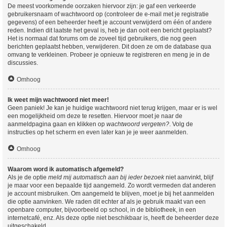
De meest voorkomende oorzaken hiervoor zijn: je gaf een verkeerde
gebruikersnaam of wachtwoord op (controleer de e-mail met je registratie
gegevens) of een beheerder heeft je account verwijderd om één of andere
reden. Indien dit laatste het geval is, heb je dan ooit een bericht geplaatst?
Het is normaal dat forums om de zoveel tijd gebruikers, die nog geen
berichten geplaatst hebben, verwijderen. Dit doen ze om de database qua
omvang te verkleinen. Probeer je opnieuw te registreren en meng je in de
discussies.
Omhoog
Ik weet mijn wachtwoord niet meer!
Geen paniek! Je kan je huidige wachtwoord niet terug krijgen, maar er is wel
een mogelijkheid om deze te resetten. Hiervoor moet je naar de
aanmeldpagina gaan en klikken op
wachtwoord vergeten?
. Volg de
instructies op het scherm en even later kan je je weer aanmelden.
Omhoog
Waarom word ik automatisch afgemeld?
Als je de optie
meld mij automatisch aan bij ieder bezoek
niet aanvinkt, blijf
je maar voor een bepaalde tijd aangemeld. Zo wordt vermeden dat anderen
je account misbruiken. Om aangemeld te blijven, moet je bij het aanmelden
die optie aanvinken. We raden dit echter af als je gebruik maakt van een
openbare computer, bijvoorbeeld op school, in de bibliotheek, in een
internetcafé, enz. Als deze optie niet beschikbaar is, heeft de beheerder deze
uitgeschakeld.