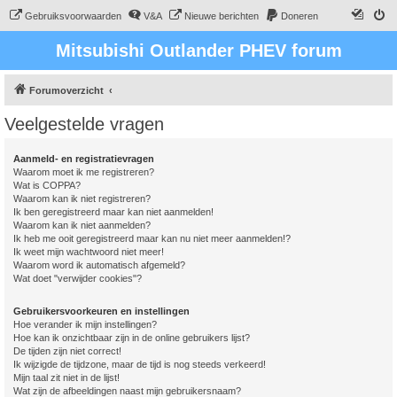
Gebruiksvoorwaarden
V&A
Nieuwe berichten
Doneren
Mitsubishi Outlander PHEV forum
Forumoverzicht
Veelgestelde vragen
Aanmeld- en registratievragen
Waarom moet ik me registreren?
Wat is COPPA?
Waarom kan ik niet registreren?
Ik ben geregistreerd maar kan niet aanmelden!
Waarom kan ik niet aanmelden?
Ik heb me ooit geregistreerd maar kan nu niet meer aanmelden!?
Ik weet mijn wachtwoord niet meer!
Waarom word ik automatisch afgemeld?
Wat doet "verwijder cookies"?
Gebruikersvoorkeuren en instellingen
Hoe verander ik mijn instellingen?
Hoe kan ik onzichtbaar zijn in de online gebruikers lijst?
De tijden zijn niet correct!
Ik wijzigde de tijdzone, maar de tijd is nog steeds verkeerd!
Mijn taal zit niet in de lijst!
Wat zijn de afbeeldingen naast mijn gebruikersnaam?