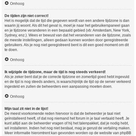
Omhoog
De tijden zijn niet correct!
Het is mogelijk dat de tijd die gegeven wordt van een andere tijdzone is dan
waarin jij woont. Als dit het geval is, moet je naar het gebruikerspaneel gaan
en je tijdzone veranderen in een bepaald gebied (vb: Amsterdam, New York,
Sydney, enz.). Wees er bewust van dat het veranderen van de tijdzone, zoals
de meeste instellingen, alleen gedaan kunnen worden door geregistreerde
gebruikers. Als je nog niet geregistreerd bent is dit een goed moment om dit
te doen.
Omhoog
Ik wijzigde de tijdzone, maar de tijd is nog steeds verkeerd!
Als je zeker bent dat je de correcte tijdzone en zomertijd goed hebt ingevuld
en de tijd is nog steeds anders, is waarschijnlijk de tijd op de server verkeerd
ingesteld en zullen de beheerders een aanpassing moeten doen.
Omhoog
Mijn taal zit niet in de lijst!
De meest voorkomende reden hiervoor is dat de beheerder je taal niet
geïnstalleerd heeft, of dat nog niemand het forum in je taal vertaald heeft. Je
kunt altijd aan de beheerder vragen of hij het talenpakket, dat je nodig hebt,
wil installeren. Indien het nog niet bestaat, mag je gerust de vertaling maken.
Meer informatie hieromtrent kan gevonden worden op de website van phpBB