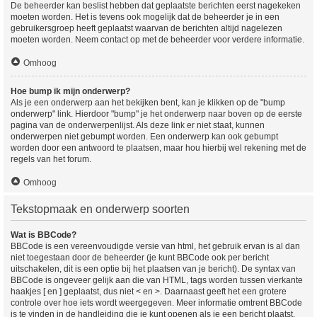
De beheerder kan beslist hebben dat geplaatste berichten eerst nagekeken
moeten worden. Het is tevens ook mogelijk dat de beheerder je in een
gebruikersgroep heeft geplaatst waarvan de berichten altijd nagelezen
moeten worden. Neem contact op met de beheerder voor verdere informatie.
Omhoog
Hoe bump ik mijn onderwerp?
Als je een onderwerp aan het bekijken bent, kan je klikken op de "bump
onderwerp" link. Hierdoor "bump" je het onderwerp naar boven op de eerste
pagina van de onderwerpenlijst. Als deze link er niet staat, kunnen
onderwerpen niet gebumpt worden. Een onderwerp kan ook gebumpt
worden door een antwoord te plaatsen, maar hou hierbij wel rekening met de
regels van het forum.
Omhoog
Tekstopmaak en onderwerp soorten
Wat is BBCode?
BBCode is een vereenvoudigde versie van html, het gebruik ervan is al dan
niet toegestaan door de beheerder (je kunt BBCode ook per bericht
uitschakelen, dit is een optie bij het plaatsen van je bericht). De syntax van
BBCode is ongeveer gelijk aan die van HTML, tags worden tussen vierkante
haakjes [ en ] geplaatst, dus niet < en >. Daarnaast geeft het een grotere
controle over hoe iets wordt weergegeven. Meer informatie omtrent BBCode
is te vinden in de handleiding die je kunt openen als je een bericht plaatst.