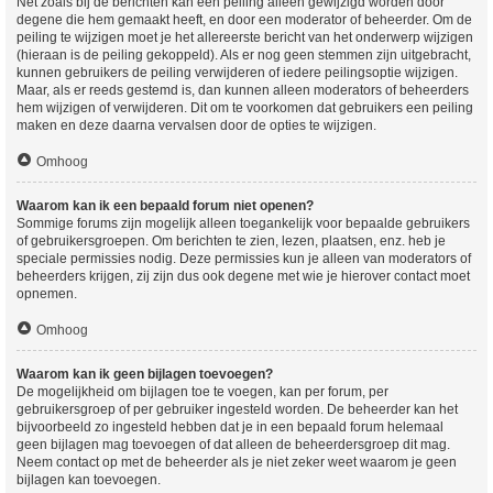
Net zoals bij de berichten kan een peiling alleen gewijzigd worden door
degene die hem gemaakt heeft, en door een moderator of beheerder. Om de
peiling te wijzigen moet je het allereerste bericht van het onderwerp wijzigen
(hieraan is de peiling gekoppeld). Als er nog geen stemmen zijn uitgebracht,
kunnen gebruikers de peiling verwijderen of iedere peilingsoptie wijzigen.
Maar, als er reeds gestemd is, dan kunnen alleen moderators of beheerders
hem wijzigen of verwijderen. Dit om te voorkomen dat gebruikers een peiling
maken en deze daarna vervalsen door de opties te wijzigen.
Omhoog
Waarom kan ik een bepaald forum niet openen?
Sommige forums zijn mogelijk alleen toegankelijk voor bepaalde gebruikers
of gebruikersgroepen. Om berichten te zien, lezen, plaatsen, enz. heb je
speciale permissies nodig. Deze permissies kun je alleen van moderators of
beheerders krijgen, zij zijn dus ook degene met wie je hierover contact moet
opnemen.
Omhoog
Waarom kan ik geen bijlagen toevoegen?
De mogelijkheid om bijlagen toe te voegen, kan per forum, per
gebruikersgroep of per gebruiker ingesteld worden. De beheerder kan het
bijvoorbeeld zo ingesteld hebben dat je in een bepaald forum helemaal
geen bijlagen mag toevoegen of dat alleen de beheerdersgroep dit mag.
Neem contact op met de beheerder als je niet zeker weet waarom je geen
bijlagen kan toevoegen.