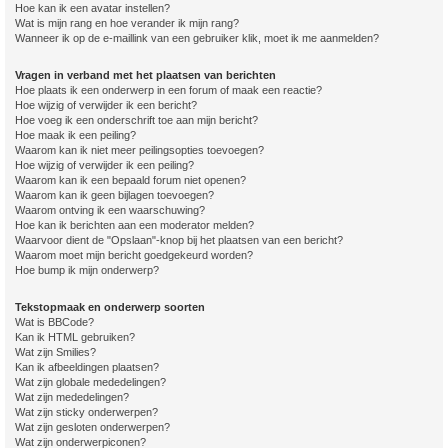
Hoe kan ik een avatar instellen?
Wat is mijn rang en hoe verander ik mijn rang?
Wanneer ik op de e-maillink van een gebruiker klik, moet ik me aanmelden?
Vragen in verband met het plaatsen van berichten
Hoe plaats ik een onderwerp in een forum of maak een reactie?
Hoe wijzig of verwijder ik een bericht?
Hoe voeg ik een onderschrift toe aan mijn bericht?
Hoe maak ik een peiling?
Waarom kan ik niet meer peilingsopties toevoegen?
Hoe wijzig of verwijder ik een peiling?
Waarom kan ik een bepaald forum niet openen?
Waarom kan ik geen bijlagen toevoegen?
Waarom ontving ik een waarschuwing?
Hoe kan ik berichten aan een moderator melden?
Waarvoor dient de "Opslaan"-knop bij het plaatsen van een bericht?
Waarom moet mijn bericht goedgekeurd worden?
Hoe bump ik mijn onderwerp?
Tekstopmaak en onderwerp soorten
Wat is BBCode?
Kan ik HTML gebruiken?
Wat zijn Smilies?
Kan ik afbeeldingen plaatsen?
Wat zijn globale mededelingen?
Wat zijn mededelingen?
Wat zijn sticky onderwerpen?
Wat zijn gesloten onderwerpen?
Wat zijn onderwerpiconen?