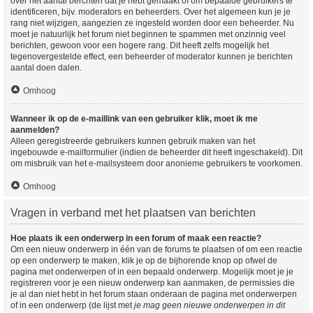
over het aantal berchten dat je hebt gemaakt of om bepaalde gebruikers te
identificeren, bijv. moderators en beheerders. Over het algemeen kun je je
rang niet wijzigen, aangezien ze ingesteld worden door een beheerder. Nu
moet je natuurlijk het forum niet beginnen te spammen met onzinnig veel
berichten, gewoon voor een hogere rang. Dit heeft zelfs mogelijk het
tegenovergestelde effect, een beheerder of moderator kunnen je berichten
aantal doen dalen.
Omhoog
Wanneer ik op de e-maillink van een gebruiker klik, moet ik me
aanmelden?
Alleen geregistreerde gebruikers kunnen gebruik maken van het
ingebouwde e-mailformulier (indien de beheerder dit heeft ingeschakeld). Dit
om misbruik van het e-mailsysteem door anonieme gebruikers te voorkomen.
Omhoog
Vragen in verband met het plaatsen van berichten
Hoe plaats ik een onderwerp in een forum of maak een reactie?
Om een nieuw onderwerp in één van de forums te plaatsen of om een reactie
op een onderwerp te maken, klik je op de bijhorende knop op ofwel de
pagina met onderwerpen of in een bepaald onderwerp. Mogelijk moet je je
registreren voor je een nieuw onderwerp kan aanmaken, de permissies die
je al dan niet hebt in het forum staan onderaan de pagina met onderwerpen
of in een onderwerp (de lijst met
je mag geen nieuwe onderwerpen in dit