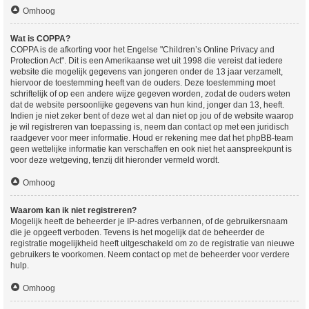
Omhoog
Wat is COPPA?
COPPA is de afkorting voor het Engelse "Children’s Online Privacy and
Protection Act". Dit is een Amerikaanse wet uit 1998 die vereist dat iedere
website die mogelijk gegevens van jongeren onder de 13 jaar verzamelt,
hiervoor de toestemming heeft van de ouders. Deze toestemming moet
schriftelijk of op een andere wijze gegeven worden, zodat de ouders weten
dat de website persoonlijke gegevens van hun kind, jonger dan 13, heeft.
Indien je niet zeker bent of deze wet al dan niet op jou of de website waarop
je wil registreren van toepassing is, neem dan contact op met een juridisch
raadgever voor meer informatie. Houd er rekening mee dat het phpBB-team
geen wettelijke informatie kan verschaffen en ook niet het aanspreekpunt is
voor deze wetgeving, tenzij dit hieronder vermeld wordt.
Omhoog
Waarom kan ik niet registreren?
Mogelijk heeft de beheerder je IP-adres verbannen, of de gebruikersnaam
die je opgeeft verboden. Tevens is het mogelijk dat de beheerder de
registratie mogelijkheid heeft uitgeschakeld om zo de registratie van nieuwe
gebruikers te voorkomen. Neem contact op met de beheerder voor verdere
hulp.
Omhoog