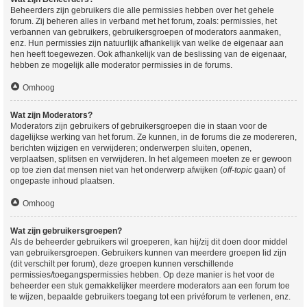
Beheerders zijn gebruikers die alle permissies hebben over het gehele
forum. Zij beheren alles in verband met het forum, zoals: permissies, het
verbannen van gebruikers, gebruikersgroepen of moderators aanmaken,
enz. Hun permissies zijn natuurlijk afhankelijk van welke de eigenaar aan
hen heeft toegewezen. Ook afhankelijk van de beslissing van de eigenaar,
hebben ze mogelijk alle moderator permissies in de forums.
Omhoog
Wat zijn Moderators?
Moderators zijn gebruikers of gebruikersgroepen die in staan voor de
dagelijkse werking van het forum. Ze kunnen, in de forums die ze modereren,
berichten wijzigen en verwijderen; onderwerpen sluiten, openen,
verplaatsen, splitsen en verwijderen. In het algemeen moeten ze er gewoon
op toe zien dat mensen niet van het onderwerp afwijken (
off-topic
gaan) of
ongepaste inhoud plaatsen.
Omhoog
Wat zijn gebruikersgroepen?
Als de beheerder gebruikers wil groeperen, kan hij/zij dit doen door middel
van gebruikersgroepen. Gebruikers kunnen van meerdere groepen lid zijn
(dit verschilt per forum), deze groepen kunnen verschillende
permissies/toegangspermissies hebben. Op deze manier is het voor de
beheerder een stuk gemakkelijker meerdere moderators aan een forum toe
te wijzen, bepaalde gebruikers toegang tot een privéforum te verlenen, enz.