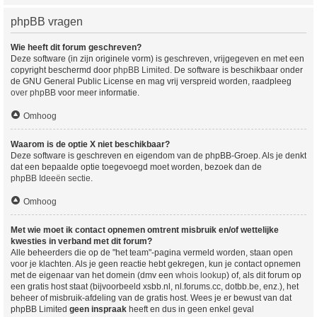
phpBB vragen
Wie heeft dit forum geschreven?
Deze software (in zijn originele vorm) is geschreven, vrijgegeven en met een
copyright beschermd door
phpBB Limited
. De software is beschikbaar onder
de GNU General Public License en mag vrij verspreid worden, raadpleeg
over phpBB
voor meer informatie.
Omhoog
Waarom is de optie X niet beschikbaar?
Deze software is geschreven en eigendom van de phpBB-Groep. Als je denkt
dat een bepaalde optie toegevoegd moet worden, bezoek dan de
phpBB Ideeën sectie
.
Omhoog
Met wie moet ik contact opnemen omtrent misbruik en/of wettelijke
kwesties in verband met dit forum?
Alle beheerders die op de "het team"-pagina vermeld worden, staan open
voor je klachten. Als je geen reactie hebt gekregen, kun je contact opnemen
met de eigenaar van het domein (dmv een
whois lookup
) of, als dit forum op
een gratis host staat (bijvoorbeeld xsbb.nl, nl.forums.cc, dotbb.be, enz.), het
beheer of misbruik-afdeling van de gratis host. Wees je er bewust van dat
phpBB Limited
geen inspraak
heeft en dus in geen enkel geval