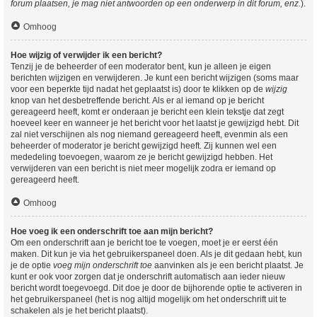
forum plaatsen, je mag niet antwoorden op een onderwerp in dit forum, enz.
).
Omhoog
Hoe wijzig of verwijder ik een bericht?
Tenzij je de beheerder of een moderator bent, kun je alleen je eigen
berichten wijzigen en verwijderen. Je kunt een bericht wijzigen (soms maar
voor een beperkte tijd nadat het geplaatst is) door te klikken op de
wijzig
knop van het desbetreffende bericht. Als er al iemand op je bericht
gereageerd heeft, komt er onderaan je bericht een klein tekstje dat zegt
hoeveel keer en wanneer je het bericht voor het laatst je gewijzigd hebt. Dit
zal niet verschijnen als nog niemand gereageerd heeft, evenmin als een
beheerder of moderator je bericht gewijzigd heeft. Zij kunnen wel een
mededeling toevoegen, waarom ze je bericht gewijzigd hebben. Het
verwijderen van een bericht is niet meer mogelijk zodra er iemand op
gereageerd heeft.
Omhoog
Hoe voeg ik een onderschrift toe aan mijn bericht?
Om een onderschrift aan je bericht toe te voegen, moet je er eerst één
maken. Dit kun je via het gebruikerspaneel doen. Als je dit gedaan hebt, kun
je de optie
voeg mijn onderschrift toe
aanvinken als je een bericht plaatst. Je
kunt er ook voor zorgen dat je onderschrift automatisch aan ieder nieuw
bericht wordt toegevoegd. Dit doe je door de bijhorende optie te activeren in
het gebruikerspaneel (het is nog altijd mogelijk om het onderschrift uit te
schakelen als je het bericht plaatst).