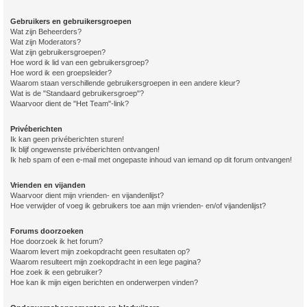
Gebruikers en gebruikersgroepen
Wat zijn Beheerders?
Wat zijn Moderators?
Wat zijn gebruikersgroepen?
Hoe word ik lid van een gebruikersgroep?
Hoe word ik een groepsleider?
Waarom staan verschillende gebruikersgroepen in een andere kleur?
Wat is de "Standaard gebruikersgroep"?
Waarvoor dient de "Het Team"-link?
Privéberichten
Ik kan geen privéberichten sturen!
Ik blijf ongewenste privéberichten ontvangen!
Ik heb spam of een e-mail met ongepaste inhoud van iemand op dit forum ontvangen!
Vrienden en vijanden
Waarvoor dient mijn vrienden- en vijandenlijst?
Hoe verwijder of voeg ik gebruikers toe aan mijn vrienden- en/of vijandenlijst?
Forums doorzoeken
Hoe doorzoek ik het forum?
Waarom levert mijn zoekopdracht geen resultaten op?
Waarom resulteert mijn zoekopdracht in een lege pagina?
Hoe zoek ik een gebruiker?
Hoe kan ik mijn eigen berichten en onderwerpen vinden?