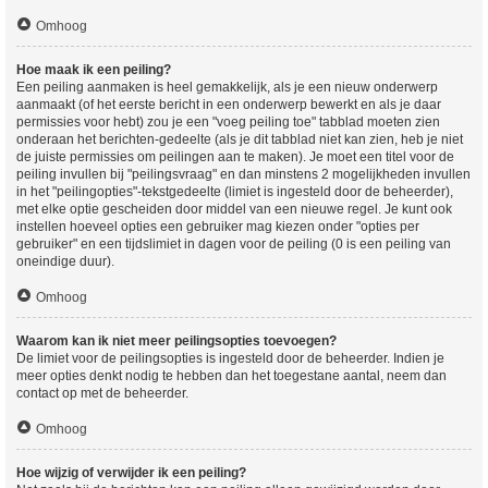
Omhoog
Hoe maak ik een peiling?
Een peiling aanmaken is heel gemakkelijk, als je een nieuw onderwerp
aanmaakt (of het eerste bericht in een onderwerp bewerkt en als je daar
permissies voor hebt) zou je een "voeg peiling toe" tabblad moeten zien
onderaan het berichten-gedeelte (als je dit tabblad niet kan zien, heb je niet
de juiste permissies om peilingen aan te maken). Je moet een titel voor de
peiling invullen bij "peilingsvraag" en dan minstens 2 mogelijkheden invullen
in het "peilingopties"-tekstgedeelte (limiet is ingesteld door de beheerder),
met elke optie gescheiden door middel van een nieuwe regel. Je kunt ook
instellen hoeveel opties een gebruiker mag kiezen onder "opties per
gebruiker" en een tijdslimiet in dagen voor de peiling (0 is een peiling van
oneindige duur).
Omhoog
Waarom kan ik niet meer peilingsopties toevoegen?
De limiet voor de peilingsopties is ingesteld door de beheerder. Indien je
meer opties denkt nodig te hebben dan het toegestane aantal, neem dan
contact op met de beheerder.
Omhoog
Hoe wijzig of verwijder ik een peiling?