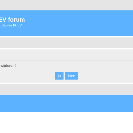
HEV forum
 Outlander PHEV
erwijderen?