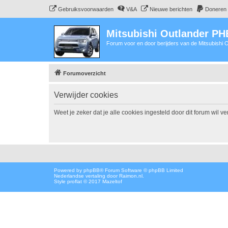
Gebruiksvoorwaarden
V&A
Nieuwe berichten
Doneren
Mitsubishi Outlander P
Forum voor en door berijders van de Mitsubishi
Forumoverzicht
Verwijder cookies
Weet je zeker dat je alle cookies ingesteld door dit forum wil v
Powered by
phpBB
® Forum Software © phpBB Limited
Nederlandse vertaling door
Raimon.nl
.
Style proflat © 2017
Mazeltof