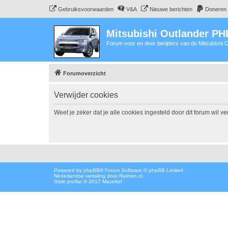
Gebruiksvoorwaarden
V&A
Nieuwe berichten
Doneren
Mitsubishi Outlander P
Forum voor en door berijders van de Mitsubishi
Forumoverzicht
Verwijder cookies
Weet je zeker dat je alle cookies ingesteld door dit forum wil v
Powered by
phpBB
® Forum Software © phpBB Limited
Nederlandse vertaling door
Raimon.nl
.
Style proflat © 2017
Mazeltof