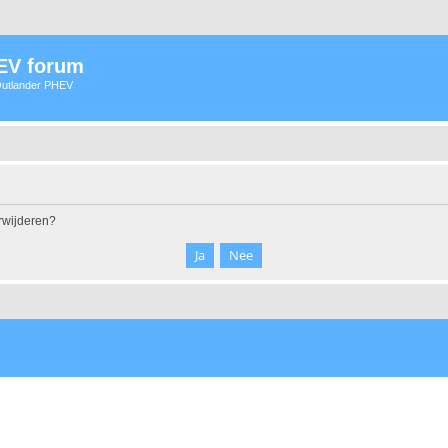
HEV forum
 Outlander PHEV
erwijderen?