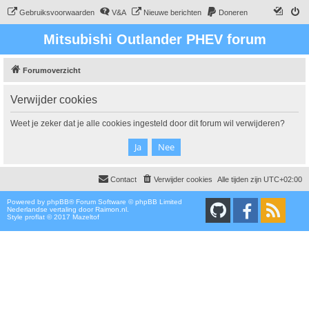
Gebruiksvoorwaarden
V&A
Nieuwe berichten
Doneren
Mitsubishi Outlander PHEV forum
Forumoverzicht
Verwijder cookies
Weet je zeker dat je alle cookies ingesteld door dit forum wil verwijderen?
Contact
Verwijder cookies
Alle tijden zijn
UTC+02:00
Powered by
phpBB
® Forum Software © phpBB Limited
Nederlandse vertaling door
Raimon.nl
.
Style proflat © 2017
Mazeltof