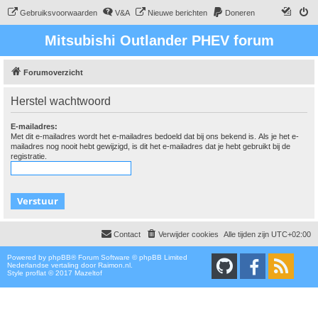
Gebruiksvoorwaarden
V&A
Nieuwe berichten
Doneren
Mitsubishi Outlander PHEV forum
Forumoverzicht
Herstel wachtwoord
E-mailadres:
Met dit e-mailadres wordt het e-mailadres bedoeld dat bij ons bekend is. Als je het e-
mailadres nog nooit hebt gewijzigd, is dit het e-mailadres dat je hebt gebruikt bij de
registratie.
Contact
Verwijder cookies
Alle tijden zijn
UTC+02:00
Powered by
phpBB
® Forum Software © phpBB Limited
Nederlandse vertaling door
Raimon.nl
.
Style proflat © 2017
Mazeltof