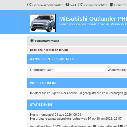
Gebruiksvoorwaarden
V&A
Nieuwe berichten
Doneren
Mitsubishi Outlander P
Forum voor en door berijders van de Mitsubishi
Forumoverzicht
Deze site heeft geen forums.
AANMELDEN
•
REGISTREER
Gebruikersnaam:
Wachtwoord:
WIE IS ER ONLINE
In totaal zijn er
0
gebruikers online :: 0 geregistreerd en 0 verborgen (
STATISTIEKEN
Het is momenteel 08 aug 2026, 09:09
Het grootste aantal gebruikers online was
94
op 30 jun 2025, 22:07
Aantal berichten
14034
• Aantal onderwerpen
954
• Aantal leden
545
• O