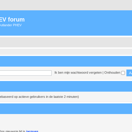
HEV forum
 Outlander PHEV
Ik ben mijn wachtwoord vergeten
|
Onthouden
gebaseerd op actieve gebruikers in de laatste 2 minuten)
ns nieuwste lid is
jacques