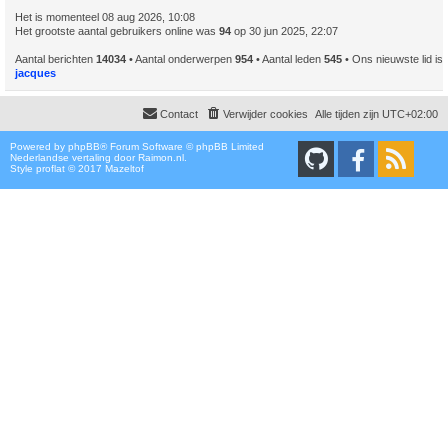
Het is momenteel 08 aug 2026, 10:08
Het grootste aantal gebruikers online was
94
op 30 jun 2025, 22:07
Aantal berichten
14034
• Aantal onderwerpen
954
• Aantal leden
545
• Ons nieuwste lid is
jacques
Contact
Verwijder cookies
Alle tijden zijn
UTC+02:00
Powered by
phpBB
® Forum Software © phpBB Limited
Nederlandse vertaling door
Raimon.nl
.
Style proflat © 2017
Mazeltof