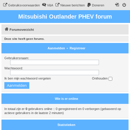
Gebruiksvoorwaarden
V&A
Nieuwe berichten
Doneren
Mitsubishi Outlander PHEV forum
Forumoverzicht
Deze site heeft geen forums.
Aanmelden
•
Registreer
Gebruikersnaam:
Wachtwoord:
Ik ben mijn wachtwoord vergeten
Onthouden
Wie is er online
In totaal zijn er
0
gebruikers online :: 0 geregistreerd en 0 verborgen (gebaseerd op
actieve gebruikers in de laatste 2 minuten)
Statistieken