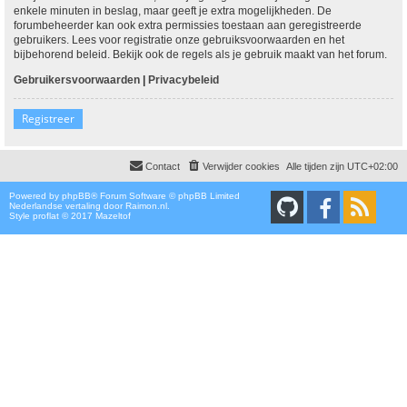
enkele minuten in beslag, maar geeft je extra mogelijkheden. De
forumbeheerder kan ook extra permissies toestaan aan geregistreerde
gebruikers. Lees voor registratie onze gebruiksvoorwaarden en het
bijbehorend beleid. Bekijk ook de regels als je gebruik maakt van het forum.
Gebruikersvoorwaarden
|
Privacybeleid
Registreer
Contact
Verwijder cookies
Alle tijden zijn
UTC+02:00
Powered by
phpBB
® Forum Software © phpBB Limited
Nederlandse vertaling door
Raimon.nl
.
Style proflat © 2017
Mazeltof