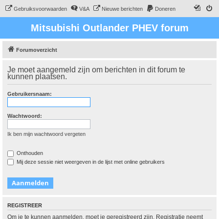
Gebruiksvoorwaarden
V&A
Nieuwe berichten
Doneren
Mitsubishi Outlander PHEV forum
Forumoverzicht
Je moet aangemeld zijn om berichten in dit forum te
kunnen plaatsen.
Gebruikersnaam:
Wachtwoord:
Ik ben mijn wachtwoord vergeten
Onthouden
Mij deze sessie niet weergeven in de lijst met online gebruikers
REGISTREER
Om je te kunnen aanmelden, moet je geregistreerd zijn. Registratie neemt