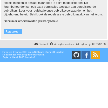
enkele minuten in beslag, maar geeft je extra mogelijkheden. De
forumbeheerder kan ook extra permissies toestaan aan geregistreerde
gebruikers. Lees voor registratie onze gebruiksvoorwaarden en het
bijbehorend beleid. Bekijk ook de regels als je gebruik maakt van het forum.
Gebruikersvoorwaarden
|
Privacybeleid
Registreer
Contact
Verwijder cookies
Alle tijden zijn
UTC+02:00
Powered by
phpBB
® Forum Software © phpBB Limited
Nederlandse vertaling door
Raimon.nl
.
Style proflat © 2017
Mazeltof