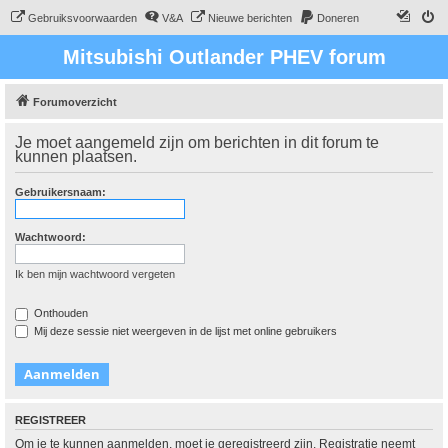
Gebruiksvoorwaarden
V&A
Nieuwe berichten
Doneren
Mitsubishi Outlander PHEV forum
Forumoverzicht
Je moet aangemeld zijn om berichten in dit forum te
kunnen plaatsen.
Gebruikersnaam:
Wachtwoord:
Ik ben mijn wachtwoord vergeten
Onthouden
Mij deze sessie niet weergeven in de lijst met online gebruikers
REGISTREER
Om je te kunnen aanmelden, moet je geregistreerd zijn. Registratie neemt