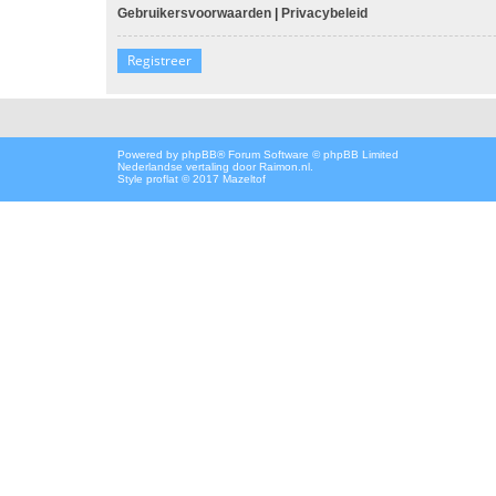
Gebruikersvoorwaarden
|
Privacybeleid
Registreer
Powered by
phpBB
® Forum Software © phpBB Limited
Nederlandse vertaling door
Raimon.nl
.
Style proflat © 2017
Mazeltof