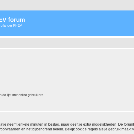
HEV forum
 Outlander PHEV
 de lijst met online gebruikers
ratie neemt enkele minuten in beslag, maar geeft je extra mogelijkheden. De foru
voorwaarden en het bijbehorend beleid. Bekijk ook de regels als je gebruik maakt v