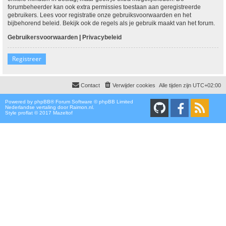
forumbeheerder kan ook extra permissies toestaan aan geregistreerde
gebruikers. Lees voor registratie onze gebruiksvoorwaarden en het
bijbehorend beleid. Bekijk ook de regels als je gebruik maakt van het forum.
Gebruikersvoorwaarden
|
Privacybeleid
Registreer
Contact
Verwijder cookies
Alle tijden zijn
UTC+02:00
Powered by
phpBB
® Forum Software © phpBB Limited
Nederlandse vertaling door
Raimon.nl
.
Style proflat © 2017
Mazeltof