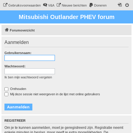
Gebruiksvoorwaarden
V&A
Nieuwe berichten
Doneren
Mitsubishi Outlander PHEV forum
Forumoverzicht
Aanmelden
Gebruikersnaam:
Wachtwoord:
Ik ben mijn wachtwoord vergeten
Onthouden
Mij deze sessie niet weergeven in de lijst met online gebruikers
REGISTREER
Om je te kunnen aanmelden, moet je geregistreerd zijn. Registratie neemt
enkele minuten in beslag, maar geeft je extra mogelijkheden. De