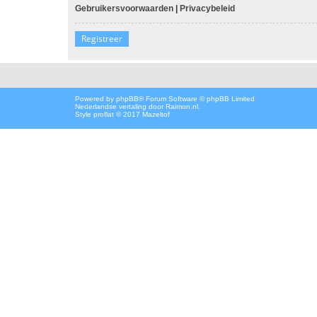
Gebruikersvoorwaarden
|
Privacybeleid
Registreer
Powered by
phpBB
® Forum Software © phpBB Limited
Nederlandse vertaling door
Raimon.nl
.
Style proflat © 2017
Mazeltof