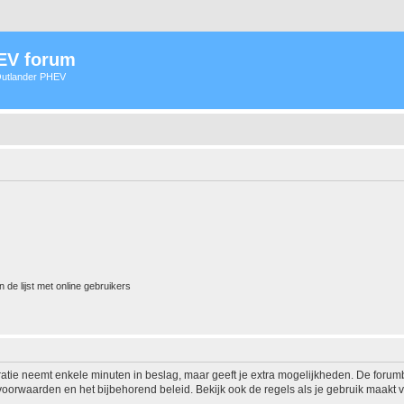
HEV forum
 Outlander PHEV
 de lijst met online gebruikers
ratie neemt enkele minuten in beslag, maar geeft je extra mogelijkheden. De foru
voorwaarden en het bijbehorend beleid. Bekijk ook de regels als je gebruik maakt v