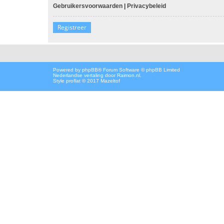
Gebruikersvoorwaarden
|
Privacybeleid
Registreer
Powered by
phpBB
® Forum Software © phpBB Limited
Nederlandse vertaling door
Raimon.nl
.
Style proflat © 2017
Mazeltof