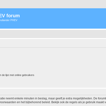
HEV forum
 Outlander PHEV
 de lijst met online gebruikers
ratie neemt enkele minuten in beslag, maar geeft je extra mogelijkheden. De foru
voorwaarden en het bijbehorend beleid. Bekijk ook de regels als je gebruik maakt v