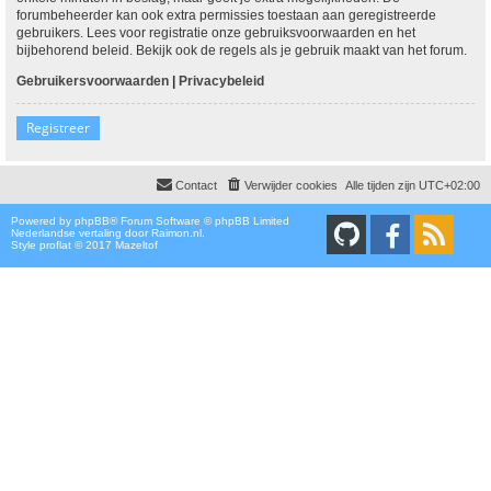
forumbeheerder kan ook extra permissies toestaan aan geregistreerde
gebruikers. Lees voor registratie onze gebruiksvoorwaarden en het
bijbehorend beleid. Bekijk ook de regels als je gebruik maakt van het forum.
Gebruikersvoorwaarden
|
Privacybeleid
Registreer
Contact
Verwijder cookies
Alle tijden zijn
UTC+02:00
Powered by
phpBB
® Forum Software © phpBB Limited
Nederlandse vertaling door
Raimon.nl
.
Style proflat © 2017
Mazeltof