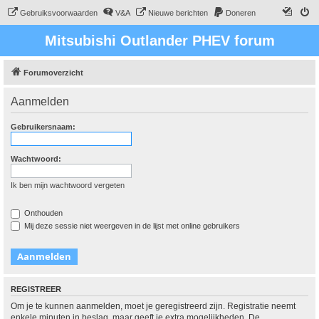
Gebruiksvoorwaarden
V&A
Nieuwe berichten
Doneren
Mitsubishi Outlander PHEV forum
Forumoverzicht
Aanmelden
Gebruikersnaam:
Wachtwoord:
Ik ben mijn wachtwoord vergeten
Onthouden
Mij deze sessie niet weergeven in de lijst met online gebruikers
REGISTREER
Om je te kunnen aanmelden, moet je geregistreerd zijn. Registratie neemt
enkele minuten in beslag, maar geeft je extra mogelijkheden. De