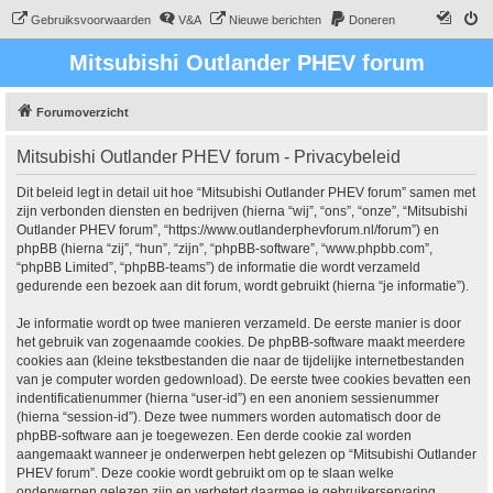
Gebruiksvoorwaarden
V&A
Nieuwe berichten
Doneren
Mitsubishi Outlander PHEV forum
Forumoverzicht
Mitsubishi Outlander PHEV forum - Privacybeleid
Dit beleid legt in detail uit hoe “Mitsubishi Outlander PHEV forum” samen met
zijn verbonden diensten en bedrijven (hierna “wij”, “ons”, “onze”, “Mitsubishi
Outlander PHEV forum”, “https://www.outlanderphevforum.nl/forum”) en
phpBB (hierna “zij”, “hun”, “zijn”, “phpBB-software”, “www.phpbb.com”,
“phpBB Limited”, “phpBB-teams”) de informatie die wordt verzameld
gedurende een bezoek aan dit forum, wordt gebruikt (hierna “je informatie”).
Je informatie wordt op twee manieren verzameld. De eerste manier is door
het gebruik van zogenaamde cookies. De phpBB-software maakt meerdere
cookies aan (kleine tekstbestanden die naar de tijdelijke internetbestanden
van je computer worden gedownload). De eerste twee cookies bevatten een
indentificatienummer (hierna “user-id”) en een anoniem sessienummer
(hierna “session-id”). Deze twee nummers worden automatisch door de
phpBB-software aan je toegewezen. Een derde cookie zal worden
aangemaakt wanneer je onderwerpen hebt gelezen op “Mitsubishi Outlander
PHEV forum”. Deze cookie wordt gebruikt om op te slaan welke
onderwerpen gelezen zijn en verbetert daarmee je gebruikerservaring.