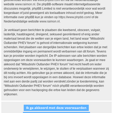
gedownload worden via
www.phpbb.com
en via de Nederlandstalige
website
www.raimon.nl
. De phpBB-software maakt internetgebaseerde
discussies mogelijk. phpBB Limited is niet verantwoordelijk voor wat wordt
toegestaan of juist geweigerd als toelaatbare inhoud en/of gedrag. Meer
informatie over phpBB kun je vinden op
https://www.phpbb.com/
of de
Nederlandstalige website
www.raimon.nl
.
Je verklaart geen berichten te plaatsen die kwetsend, obsceen, vulgair,
lasterlijk, haatdragend, dreigend, seksueel georiënteerd of enig ander
materiaal bevat die de wetten van je eigen land, het land waar “Mitsubishi
Outlander PHEV forum” is gehost of internationale wetgeving kunnen
schenden. Het plaatsen van dergelijke berichten kan ertoe leiden dat je met
onmiddellijke ingang en permanent wordt verbannen van dit forum. Tevens
kan je provider worden ingelicht. De IP-adressen van alle berichten worden
opgeslagen om deze voorwaarden te kunnen waarborgen. Je gaat er mee
akkoord dat “Mitsubishi Outlander PHEV forum” het recht heeft om ieder
onderwerp te verwijderen, te wijzigen, te sluiten of te verplaatsen wanneer zij
dit nodig achten. Als gebruiker ga je ermee akkoord, dat de informatie die je
bij ons invoert wordt opgeslagen in een database. Hoewel deze informatie
niet aan een derde partij zal worden verstrekt zónder je toestemming, kan
“Mitsubishi Outlander PHEV forum” nóch phpBB verantwoordelijk worden
gehouden voor een hackpoging die ertoe kan leiden dat de gegevens
vrijkomen.