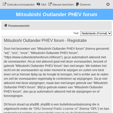
Gebruiksvoorwaarden
V&A
Nieuwe berichten
Doneren
Mitsubishi Outlander PHEV forum
Forumoverzicht
Taal:
Mitsubishi Outlander PHEV forum - Registratie
Door het bezoeken van “Mitsubishi Outlander PHEV forum” (hierna genoemd
“wij”, “ons”, “onze”, “Mitsubishi Outlander PHEV forum”,
“https://www.outlanderphevforum.nl/forum”), ga je automatisch akkoord met
de voorwaarden. Als je niet akkoord gaat met deze voorwaarden, bezoek of
gebruik “Mitsubishi Outlander PHEV forum” dan niet langer. We hebben het
recht om de voorwaarden op ieder moment te wijzigen en zullen ons best
doen om je hiervan tijdig op de hoogte te brengen, het is echter aan te raden
om zelf de voorwaarden regelmatig te controleren op wijzigingen. Ga je niet
akkoord met deze wijzigingen, maak dan niet langer gebruik van “Mitsubishi
Outlander PHEV forum”. Blijf je gebruik maken van “Mitsubishi Outlander
PHEV forum”, dan ga je automatisch akkoord met de wijzigingen en of
toevoegingen.
Dit forum draait op phpBB. phpBB is een bulletinboardoplossing die is
uitgebracht onder de “
GNU General Public License v2
” (hierna “GPL”) en kan