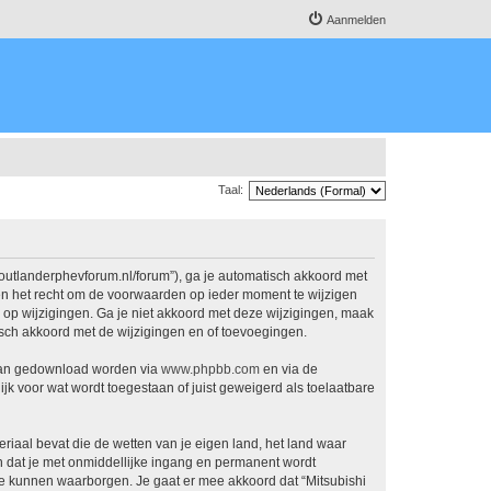
Aanmelden
Taal:
.outlanderphevforum.nl/forum”), ga je automatisch akkoord met
en het recht om de voorwaarden op ieder moment te wijzigen
n op wijzigingen. Ga je niet akkoord met deze wijzigingen, maak
isch akkoord met de wijzigingen en of toevoegingen.
 kan gedownload worden via
www.phpbb.com
en via de
jk voor wat wordt toegestaan of juist geweigerd als toelaatbare
eriaal bevat die de wetten van je eigen land, het land waar
n dat je met onmiddellijke ingang en permanent wordt
e kunnen waarborgen. Je gaat er mee akkoord dat “Mitsubishi