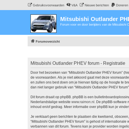
Gebruiksvoorwaarden
V&A
Nieuwe berichten
Doneren
Mitsubishi Outlander P
Forum voor en door berijders van de Mitsubishi
Forumoverzicht
Mitsubishi Outlander PHEV forum - Registratie
Door het bezoeken van “Mitsubishi Outlander PHEV forum” (hier
de voorwaarden. Als je niet akkoord gaat met deze voorwaarde
en zullen ons best doen om je hiervan tijdig op de hoogte te b
dan niet langer gebruik van “Mitsubishi Outlander PHEV forum”
Dit forum draait op phpBB. phpBB is een bulletinboardoplossing
Nederlandstalige website
www.raimon.nl
. De phpBB-software m
inhoud en/of gedrag. Meer informatie over phpBB kun je vinde
Je verklaart geen berichten te plaatsen die kwetsend, obsceen, 
“Mitsubishi Outlander PHEV forum” is gehost of internationale
verbannen van dit forum. Tevens kan je provider worden ingel