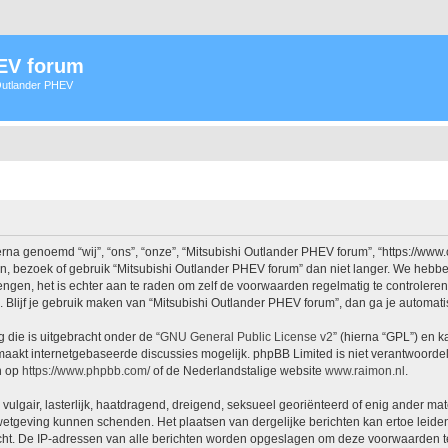
HEV forum
 Outlander PHEV
na genoemd “wij”, “ons”, “onze”, “Mitsubishi Outlander PHEV forum”, “https://www
n, bezoek of gebruik “Mitsubishi Outlander PHEV forum” dan niet langer. We hebb
rengen, het is echter aan te raden om zelf de voorwaarden regelmatig te controlere
. Blijf je gebruik maken van “Mitsubishi Outlander PHEV forum”, dan ga je automat
 die is uitgebracht onder de “
GNU General Public License v2
” (hierna “GPL”) en
aakt internetgebaseerde discussies mogelijk. phpBB Limited is niet verantwoordeli
n op
https://www.phpbb.com/
of de Nederlandstalige website
www.raimon.nl
.
vulgair, lasterlijk, haatdragend, dreigend, seksueel georiënteerd of enig ander mat
 wetgeving kunnen schenden. Het plaatsen van dergelijke berichten kan ertoe leide
icht. De IP-adressen van alle berichten worden opgeslagen om deze voorwaarden t