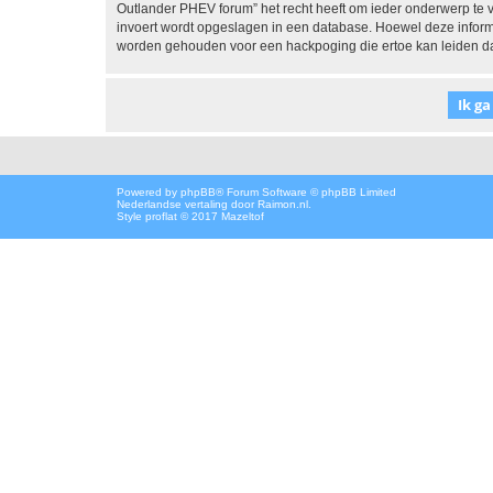
Outlander PHEV forum” het recht heeft om ieder onderwerp te verw
invoert wordt opgeslagen in een database. Hoewel deze informa
worden gehouden voor een hackpoging die ertoe kan leiden d
Powered by
phpBB
® Forum Software © phpBB Limited
Nederlandse vertaling door
Raimon.nl
.
Style proflat © 2017
Mazeltof