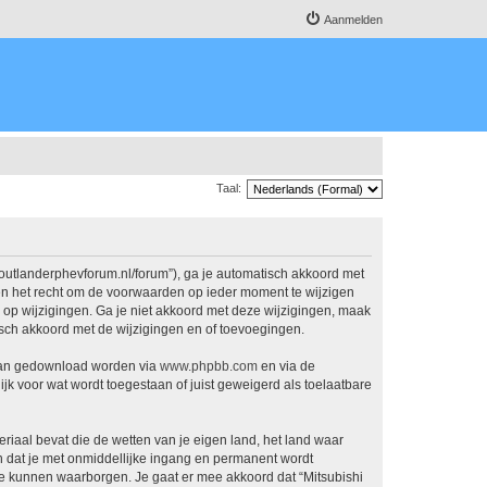
Aanmelden
Taal:
.outlanderphevforum.nl/forum”), ga je automatisch akkoord met
en het recht om de voorwaarden op ieder moment te wijzigen
n op wijzigingen. Ga je niet akkoord met deze wijzigingen, maak
isch akkoord met de wijzigingen en of toevoegingen.
 kan gedownload worden via
www.phpbb.com
en via de
jk voor wat wordt toegestaan of juist geweigerd als toelaatbare
eriaal bevat die de wetten van je eigen land, het land waar
n dat je met onmiddellijke ingang en permanent wordt
e kunnen waarborgen. Je gaat er mee akkoord dat “Mitsubishi