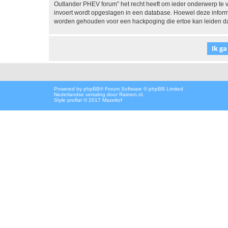
Outlander PHEV forum” het recht heeft om ieder onderwerp te verw
invoert wordt opgeslagen in een database. Hoewel deze informa
worden gehouden voor een hackpoging die ertoe kan leiden d
Powered by
phpBB
® Forum Software © phpBB Limited
Nederlandse vertaling door
Raimon.nl
.
Style proflat © 2017
Mazeltof