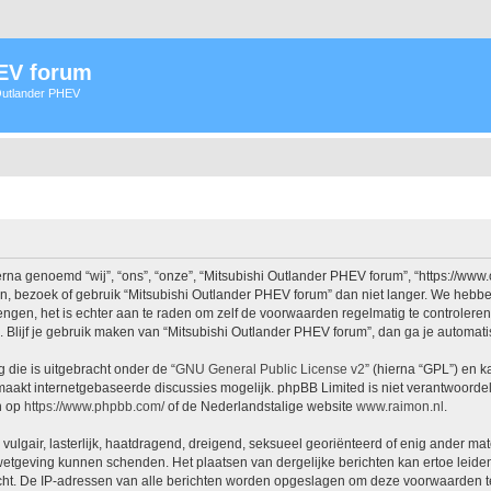
HEV forum
 Outlander PHEV
na genoemd “wij”, “ons”, “onze”, “Mitsubishi Outlander PHEV forum”, “https://www
n, bezoek of gebruik “Mitsubishi Outlander PHEV forum” dan niet langer. We hebb
rengen, het is echter aan te raden om zelf de voorwaarden regelmatig te controlere
. Blijf je gebruik maken van “Mitsubishi Outlander PHEV forum”, dan ga je automat
 die is uitgebracht onder de “
GNU General Public License v2
” (hierna “GPL”) en
aakt internetgebaseerde discussies mogelijk. phpBB Limited is niet verantwoordeli
n op
https://www.phpbb.com/
of de Nederlandstalige website
www.raimon.nl
.
vulgair, lasterlijk, haatdragend, dreigend, seksueel georiënteerd of enig ander mat
 wetgeving kunnen schenden. Het plaatsen van dergelijke berichten kan ertoe leide
icht. De IP-adressen van alle berichten worden opgeslagen om deze voorwaarden t