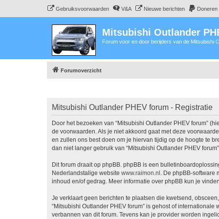
Gebruiksvoorwaarden
V&A
Nieuwe berichten
Doneren
Mitsubishi Outlander P
Forum voor en door berijders van de Mitsubishi
Forumoverzicht
Mitsubishi Outlander PHEV forum - Registratie
Door het bezoeken van “Mitsubishi Outlander PHEV forum” (hier
de voorwaarden. Als je niet akkoord gaat met deze voorwaarde
en zullen ons best doen om je hiervan tijdig op de hoogte te b
dan niet langer gebruik van “Mitsubishi Outlander PHEV forum”
Dit forum draait op phpBB. phpBB is een bulletinboardoplossing
Nederlandstalige website
www.raimon.nl
. De phpBB-software m
inhoud en/of gedrag. Meer informatie over phpBB kun je vinde
Je verklaart geen berichten te plaatsen die kwetsend, obsceen, 
“Mitsubishi Outlander PHEV forum” is gehost of internationale
verbannen van dit forum. Tevens kan je provider worden ingel