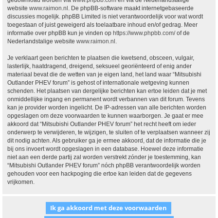
gedownload worden via
www.phpbb.com
en via de Nederlandstalige
website
www.raimon.nl
. De phpBB-software maakt internetgebaseerde
discussies mogelijk. phpBB Limited is niet verantwoordelijk voor wat wordt
toegestaan of juist geweigerd als toelaatbare inhoud en/of gedrag. Meer
informatie over phpBB kun je vinden op
https://www.phpbb.com/
of de
Nederlandstalige website
www.raimon.nl
.
Je verklaart geen berichten te plaatsen die kwetsend, obsceen, vulgair,
lasterlijk, haatdragend, dreigend, seksueel georiënteerd of enig ander
materiaal bevat die de wetten van je eigen land, het land waar “Mitsubishi
Outlander PHEV forum” is gehost of internationale wetgeving kunnen
schenden. Het plaatsen van dergelijke berichten kan ertoe leiden dat je met
onmiddellijke ingang en permanent wordt verbannen van dit forum. Tevens
kan je provider worden ingelicht. De IP-adressen van alle berichten worden
opgeslagen om deze voorwaarden te kunnen waarborgen. Je gaat er mee
akkoord dat “Mitsubishi Outlander PHEV forum” het recht heeft om ieder
onderwerp te verwijderen, te wijzigen, te sluiten of te verplaatsen wanneer zij
dit nodig achten. Als gebruiker ga je ermee akkoord, dat de informatie die je
bij ons invoert wordt opgeslagen in een database. Hoewel deze informatie
niet aan een derde partij zal worden verstrekt zónder je toestemming, kan
“Mitsubishi Outlander PHEV forum” nóch phpBB verantwoordelijk worden
gehouden voor een hackpoging die ertoe kan leiden dat de gegevens
vrijkomen.