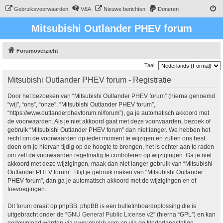
Gebruiksvoorwaarden
V&A
Nieuwe berichten
Doneren
Mitsubishi Outlander PHEV forum
Forumoverzicht
Taal:
Mitsubishi Outlander PHEV forum - Registratie
Door het bezoeken van “Mitsubishi Outlander PHEV forum” (hierna genoemd
“wij”, “ons”, “onze”, “Mitsubishi Outlander PHEV forum”,
“https://www.outlanderphevforum.nl/forum”), ga je automatisch akkoord met
de voorwaarden. Als je niet akkoord gaat met deze voorwaarden, bezoek of
gebruik “Mitsubishi Outlander PHEV forum” dan niet langer. We hebben het
recht om de voorwaarden op ieder moment te wijzigen en zullen ons best
doen om je hiervan tijdig op de hoogte te brengen, het is echter aan te raden
om zelf de voorwaarden regelmatig te controleren op wijzigingen. Ga je niet
akkoord met deze wijzigingen, maak dan niet langer gebruik van “Mitsubishi
Outlander PHEV forum”. Blijf je gebruik maken van “Mitsubishi Outlander
PHEV forum”, dan ga je automatisch akkoord met de wijzigingen en of
toevoegingen.
Dit forum draait op phpBB. phpBB is een bulletinboardoplossing die is
uitgebracht onder de “
GNU General Public License v2
” (hierna “GPL”) en kan