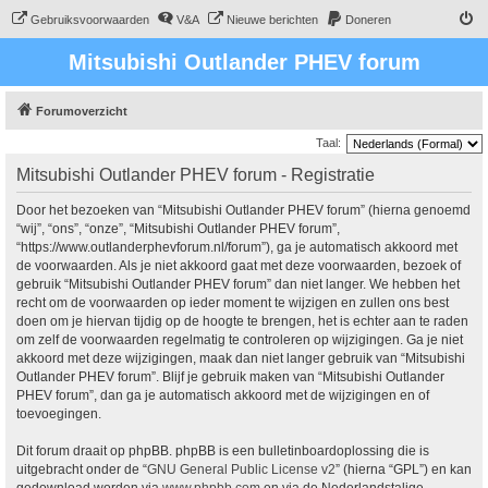
Gebruiksvoorwaarden
V&A
Nieuwe berichten
Doneren
Mitsubishi Outlander PHEV forum
Forumoverzicht
Taal:
Mitsubishi Outlander PHEV forum - Registratie
Door het bezoeken van “Mitsubishi Outlander PHEV forum” (hierna genoemd
“wij”, “ons”, “onze”, “Mitsubishi Outlander PHEV forum”,
“https://www.outlanderphevforum.nl/forum”), ga je automatisch akkoord met
de voorwaarden. Als je niet akkoord gaat met deze voorwaarden, bezoek of
gebruik “Mitsubishi Outlander PHEV forum” dan niet langer. We hebben het
recht om de voorwaarden op ieder moment te wijzigen en zullen ons best
doen om je hiervan tijdig op de hoogte te brengen, het is echter aan te raden
om zelf de voorwaarden regelmatig te controleren op wijzigingen. Ga je niet
akkoord met deze wijzigingen, maak dan niet langer gebruik van “Mitsubishi
Outlander PHEV forum”. Blijf je gebruik maken van “Mitsubishi Outlander
PHEV forum”, dan ga je automatisch akkoord met de wijzigingen en of
toevoegingen.
Dit forum draait op phpBB. phpBB is een bulletinboardoplossing die is
uitgebracht onder de “
GNU General Public License v2
” (hierna “GPL”) en kan