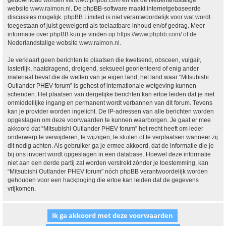
gedownload worden via
www.phpbb.com
en via de Nederlandstalige
website
www.raimon.nl
. De phpBB-software maakt internetgebaseerde
discussies mogelijk. phpBB Limited is niet verantwoordelijk voor wat wordt
toegestaan of juist geweigerd als toelaatbare inhoud en/of gedrag. Meer
informatie over phpBB kun je vinden op
https://www.phpbb.com/
of de
Nederlandstalige website
www.raimon.nl
.
Je verklaart geen berichten te plaatsen die kwetsend, obsceen, vulgair,
lasterlijk, haatdragend, dreigend, seksueel georiënteerd of enig ander
materiaal bevat die de wetten van je eigen land, het land waar “Mitsubishi
Outlander PHEV forum” is gehost of internationale wetgeving kunnen
schenden. Het plaatsen van dergelijke berichten kan ertoe leiden dat je met
onmiddellijke ingang en permanent wordt verbannen van dit forum. Tevens
kan je provider worden ingelicht. De IP-adressen van alle berichten worden
opgeslagen om deze voorwaarden te kunnen waarborgen. Je gaat er mee
akkoord dat “Mitsubishi Outlander PHEV forum” het recht heeft om ieder
onderwerp te verwijderen, te wijzigen, te sluiten of te verplaatsen wanneer zij
dit nodig achten. Als gebruiker ga je ermee akkoord, dat de informatie die je
bij ons invoert wordt opgeslagen in een database. Hoewel deze informatie
niet aan een derde partij zal worden verstrekt zónder je toestemming, kan
“Mitsubishi Outlander PHEV forum” nóch phpBB verantwoordelijk worden
gehouden voor een hackpoging die ertoe kan leiden dat de gegevens
vrijkomen.