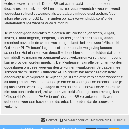
website
www.raimon.nl
. De phpBB-software maakt internetgebaseerde
discussies mogelijk. phpBB Limited is niet verantwoordelijk voor wat wordt
toegestaan of juist geweigerd als toelaatbare inhoud en/of gedrag. Meer
informatie over phpBB kun je vinden op
https://www.phpbb.com/
of de
Nederlandstalige website
www.raimon.nl
.
Je verklaart geen berichten te plaatsen die kwetsend, obsceen, vulgair,
lasterlijk, haatdragend, dreigend, seksueel georiënteerd of enig ander
materiaal bevat die de wetten van je eigen land, het land waar “Mitsubishi
Outlander PHEV forum” is gehost of internationale wetgeving kunnen
schenden. Het plaatsen van dergelijke berichten kan ertoe leiden dat je met
onmiddellijke ingang en permanent wordt verbannen van dit forum. Tevens
kan je provider worden ingelicht. De IP-adressen van alle berichten worden
opgeslagen om deze voorwaarden te kunnen waarborgen. Je gaat er mee
akkoord dat “Mitsubishi Outlander PHEV forum” het recht heeft om ieder
onderwerp te verwijderen, te wijzigen, te sluiten of te verplaatsen wanneer zij
dit nodig achten. Als gebruiker ga je ermee akkoord, dat de informatie die je
bij ons invoert wordt opgeslagen in een database. Hoewel deze informatie
niet aan een derde partij zal worden verstrekt zónder je toestemming, kan
“Mitsubishi Outlander PHEV forum” nóch phpBB verantwoordelijk worden
gehouden voor een hackpoging die ertoe kan leiden dat de gegevens
vrijkomen.
Contact
Verwijder cookies
Alle tijden zijn
UTC+02:00