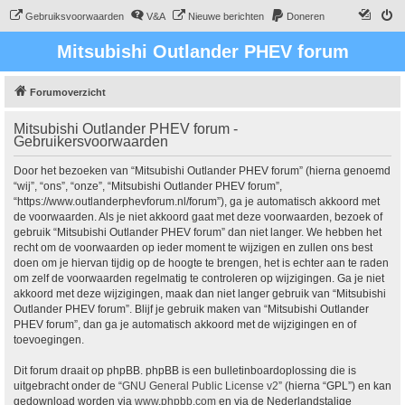
Gebruiksvoorwaarden
V&A
Nieuwe berichten
Doneren
Mitsubishi Outlander PHEV forum
Forumoverzicht
Mitsubishi Outlander PHEV forum -
Gebruikersvoorwaarden
Door het bezoeken van “Mitsubishi Outlander PHEV forum” (hierna genoemd
“wij”, “ons”, “onze”, “Mitsubishi Outlander PHEV forum”,
“https://www.outlanderphevforum.nl/forum”), ga je automatisch akkoord met
de voorwaarden. Als je niet akkoord gaat met deze voorwaarden, bezoek of
gebruik “Mitsubishi Outlander PHEV forum” dan niet langer. We hebben het
recht om de voorwaarden op ieder moment te wijzigen en zullen ons best
doen om je hiervan tijdig op de hoogte te brengen, het is echter aan te raden
om zelf de voorwaarden regelmatig te controleren op wijzigingen. Ga je niet
akkoord met deze wijzigingen, maak dan niet langer gebruik van “Mitsubishi
Outlander PHEV forum”. Blijf je gebruik maken van “Mitsubishi Outlander
PHEV forum”, dan ga je automatisch akkoord met de wijzigingen en of
toevoegingen.
Dit forum draait op phpBB. phpBB is een bulletinboardoplossing die is
uitgebracht onder de “
GNU General Public License v2
” (hierna “GPL”) en kan
gedownload worden via
www.phpbb.com
en via de Nederlandstalige