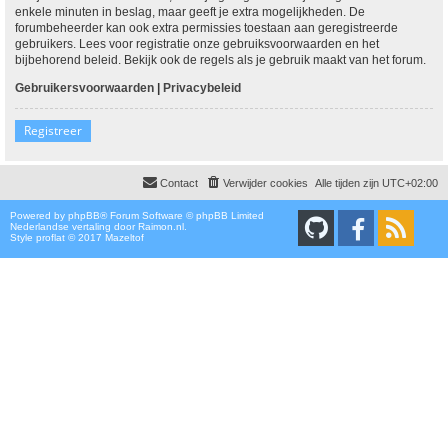
enkele minuten in beslag, maar geeft je extra mogelijkheden. De
forumbeheerder kan ook extra permissies toestaan aan geregistreerde
gebruikers. Lees voor registratie onze gebruiksvoorwaarden en het
bijbehorend beleid. Bekijk ook de regels als je gebruik maakt van het forum.
Gebruikersvoorwaarden
|
Privacybeleid
Registreer
Contact
Verwijder cookies
Alle tijden zijn
UTC+02:00
Powered by
phpBB
® Forum Software © phpBB Limited
Nederlandse vertaling door
Raimon.nl
.
Style proflat © 2017
Mazeltof