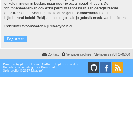
enkele minuten in beslag, maar geeft je extra mogelijkheden. De
forumbeheerder kan ook extra permissies toestaan aan geregistreerde
gebruikers. Lees voor registratie onze gebruiksvoorwaarden en het
bijbehorend beleid. Bekijk ook de regels als je gebruik maakt van het forum.
Gebruikersvoorwaarden
|
Privacybeleid
Registreer
Contact
Verwijder cookies
Alle tijden zijn
UTC+02:00
Powered by
phpBB
® Forum Software © phpBB Limited
Nederlandse vertaling door
Raimon.nl
.
Style proflat © 2017
Mazeltof