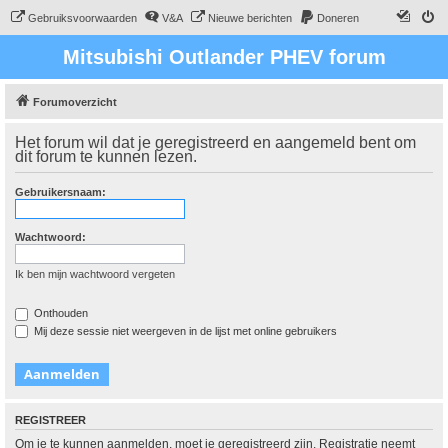
Gebruiksvoorwaarden
V&A
Nieuwe berichten
Doneren
Mitsubishi Outlander PHEV forum
Forumoverzicht
Het forum wil dat je geregistreerd en aangemeld bent om
dit forum te kunnen lezen.
Gebruikersnaam:
Wachtwoord:
Ik ben mijn wachtwoord vergeten
Onthouden
Mij deze sessie niet weergeven in de lijst met online gebruikers
REGISTREER
Om je te kunnen aanmelden, moet je geregistreerd zijn. Registratie neemt