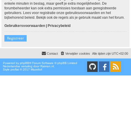
enkele minuten in beslag, maar geeft je extra mogelijkheden. De
forumbeheerder kan ook extra permissies toestaan aan geregistreerde
gebruikers. Lees voor registratie onze gebruiksvoorwaarden en het
bijbehorend beleid. Bekijk ook de regels als je gebruik maakt van het forum.
Gebruikersvoorwaarden
|
Privacybeleid
Registreer
Contact
Verwijder cookies
Alle tijden zijn
UTC+02:00
Powered by
phpBB
® Forum Software © phpBB Limited
Nederlandse vertaling door
Raimon.nl
.
Style proflat © 2017
Mazeltof