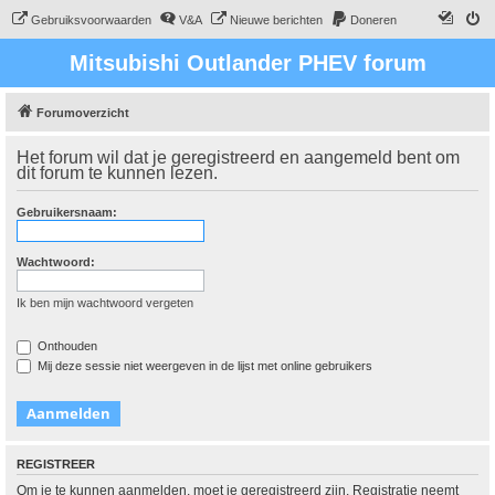
Gebruiksvoorwaarden
V&A
Nieuwe berichten
Doneren
Mitsubishi Outlander PHEV forum
Forumoverzicht
Het forum wil dat je geregistreerd en aangemeld bent om
dit forum te kunnen lezen.
Gebruikersnaam:
Wachtwoord:
Ik ben mijn wachtwoord vergeten
Onthouden
Mij deze sessie niet weergeven in de lijst met online gebruikers
REGISTREER
Om je te kunnen aanmelden, moet je geregistreerd zijn. Registratie neemt