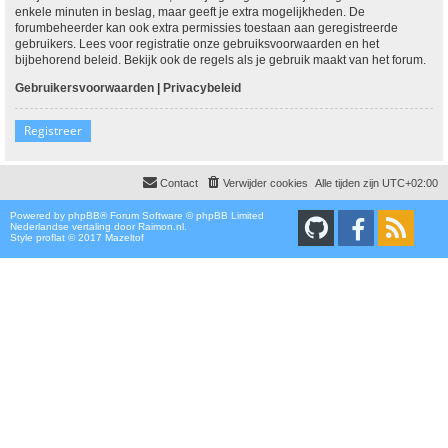
enkele minuten in beslag, maar geeft je extra mogelijkheden. De
forumbeheerder kan ook extra permissies toestaan aan geregistreerde
gebruikers. Lees voor registratie onze gebruiksvoorwaarden en het
bijbehorend beleid. Bekijk ook de regels als je gebruik maakt van het forum.
Gebruikersvoorwaarden
|
Privacybeleid
Registreer
Contact
Verwijder cookies
Alle tijden zijn
UTC+02:00
Powered by
phpBB
® Forum Software © phpBB Limited
Nederlandse vertaling door
Raimon.nl
.
Style proflat © 2017
Mazeltof