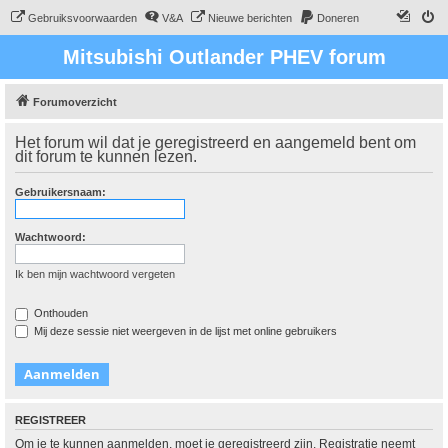
Gebruiksvoorwaarden
V&A
Nieuwe berichten
Doneren
Mitsubishi Outlander PHEV forum
Forumoverzicht
Het forum wil dat je geregistreerd en aangemeld bent om
dit forum te kunnen lezen.
Gebruikersnaam:
Wachtwoord:
Ik ben mijn wachtwoord vergeten
Onthouden
Mij deze sessie niet weergeven in de lijst met online gebruikers
REGISTREER
Om je te kunnen aanmelden, moet je geregistreerd zijn. Registratie neemt