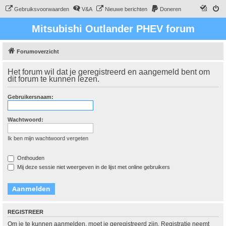
Gebruiksvoorwaarden
V&A
Nieuwe berichten
Doneren
Mitsubishi Outlander PHEV forum
Forumoverzicht
Het forum wil dat je geregistreerd en aangemeld bent om
dit forum te kunnen lezen.
Gebruikersnaam:
Wachtwoord:
Ik ben mijn wachtwoord vergeten
Onthouden
Mij deze sessie niet weergeven in de lijst met online gebruikers
REGISTREER
Om je te kunnen aanmelden, moet je geregistreerd zijn. Registratie neemt