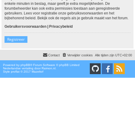
enkele minuten in beslag, maar geeft je extra mogelijkheden. De
forumbeheerder kan ook extra permissies toestaan aan geregistreerde
gebruikers. Lees voor registratie onze gebruiksvoorwaarden en het
bijbehorend beleid. Bekijk ook de regels als je gebruik maakt van het forum.
Gebruikersvoorwaarden
|
Privacybeleid
Registreer
Contact
Verwijder cookies
Alle tijden zijn
UTC+02:00
Powered by
phpBB
® Forum Software © phpBB Limited
Nederlandse vertaling door
Raimon.nl
.
Style proflat © 2017
Mazeltof