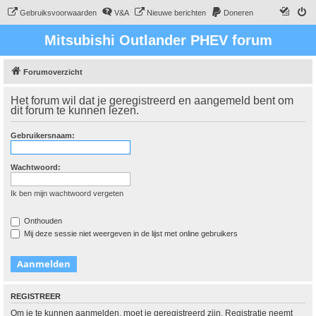
Gebruiksvoorwaarden
V&A
Nieuwe berichten
Doneren
Mitsubishi Outlander PHEV forum
Forumoverzicht
Het forum wil dat je geregistreerd en aangemeld bent om
dit forum te kunnen lezen.
Gebruikersnaam:
Wachtwoord:
Ik ben mijn wachtwoord vergeten
Onthouden
Mij deze sessie niet weergeven in de lijst met online gebruikers
REGISTREER
Om je te kunnen aanmelden, moet je geregistreerd zijn. Registratie neemt