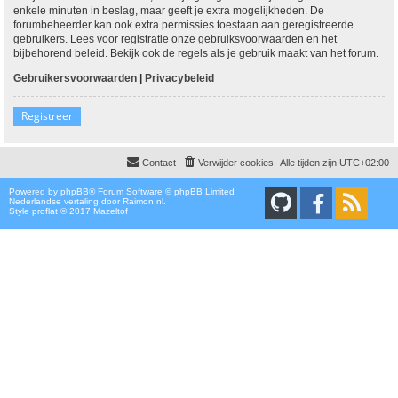
enkele minuten in beslag, maar geeft je extra mogelijkheden. De
forumbeheerder kan ook extra permissies toestaan aan geregistreerde
gebruikers. Lees voor registratie onze gebruiksvoorwaarden en het
bijbehorend beleid. Bekijk ook de regels als je gebruik maakt van het forum.
Gebruikersvoorwaarden
|
Privacybeleid
Registreer
Contact
Verwijder cookies
Alle tijden zijn
UTC+02:00
Powered by
phpBB
® Forum Software © phpBB Limited
Nederlandse vertaling door
Raimon.nl
.
Style proflat © 2017
Mazeltof