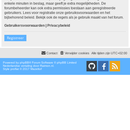
enkele minuten in beslag, maar geeft je extra mogelijkheden. De
forumbeheerder kan ook extra permissies toestaan aan geregistreerde
gebruikers. Lees voor registratie onze gebruiksvoorwaarden en het
bijbehorend beleid. Bekijk ook de regels als je gebruik maakt van het forum.
Gebruikersvoorwaarden
|
Privacybeleid
Registreer
Contact
Verwijder cookies
Alle tijden zijn
UTC+02:00
Powered by
phpBB
® Forum Software © phpBB Limited
Nederlandse vertaling door
Raimon.nl
.
Style proflat © 2017
Mazeltof