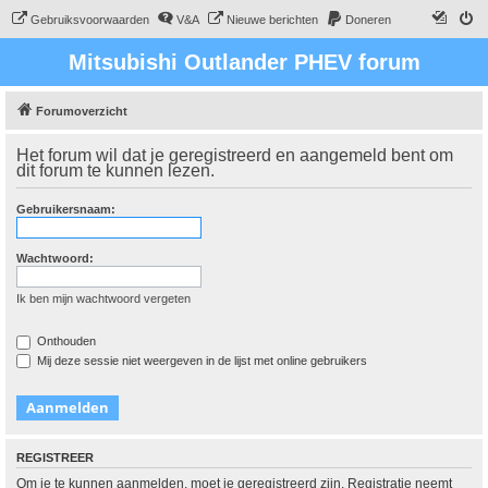
Gebruiksvoorwaarden
V&A
Nieuwe berichten
Doneren
Mitsubishi Outlander PHEV forum
Forumoverzicht
Het forum wil dat je geregistreerd en aangemeld bent om
dit forum te kunnen lezen.
Gebruikersnaam:
Wachtwoord:
Ik ben mijn wachtwoord vergeten
Onthouden
Mij deze sessie niet weergeven in de lijst met online gebruikers
REGISTREER
Om je te kunnen aanmelden, moet je geregistreerd zijn. Registratie neemt