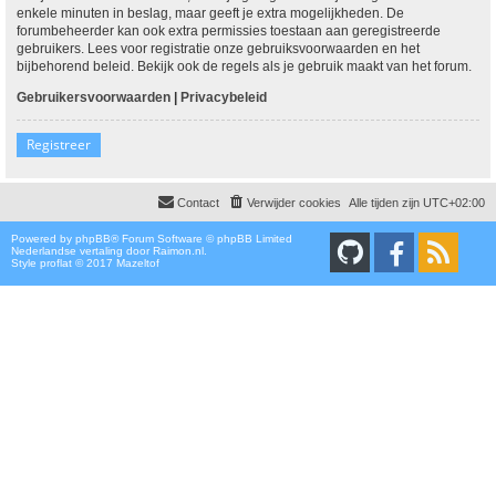
enkele minuten in beslag, maar geeft je extra mogelijkheden. De
forumbeheerder kan ook extra permissies toestaan aan geregistreerde
gebruikers. Lees voor registratie onze gebruiksvoorwaarden en het
bijbehorend beleid. Bekijk ook de regels als je gebruik maakt van het forum.
Gebruikersvoorwaarden
|
Privacybeleid
Registreer
Contact
Verwijder cookies
Alle tijden zijn
UTC+02:00
Powered by
phpBB
® Forum Software © phpBB Limited
Nederlandse vertaling door
Raimon.nl
.
Style proflat © 2017
Mazeltof