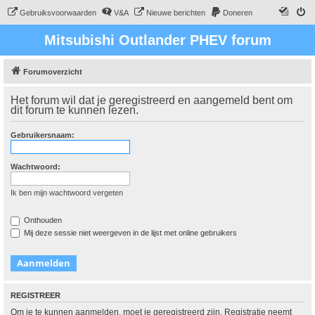
Gebruiksvoorwaarden
V&A
Nieuwe berichten
Doneren
Mitsubishi Outlander PHEV forum
Forumoverzicht
Het forum wil dat je geregistreerd en aangemeld bent om
dit forum te kunnen lezen.
Gebruikersnaam:
Wachtwoord:
Ik ben mijn wachtwoord vergeten
Onthouden
Mij deze sessie niet weergeven in de lijst met online gebruikers
REGISTREER
Om je te kunnen aanmelden, moet je geregistreerd zijn. Registratie neemt