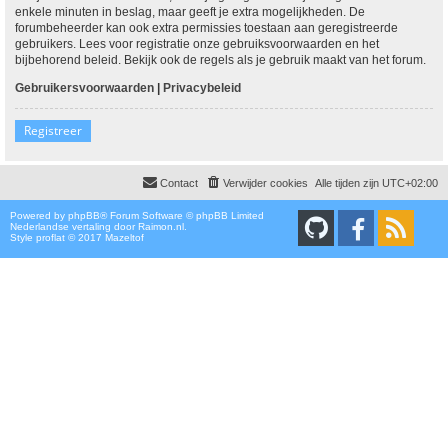
enkele minuten in beslag, maar geeft je extra mogelijkheden. De
forumbeheerder kan ook extra permissies toestaan aan geregistreerde
gebruikers. Lees voor registratie onze gebruiksvoorwaarden en het
bijbehorend beleid. Bekijk ook de regels als je gebruik maakt van het forum.
Gebruikersvoorwaarden
|
Privacybeleid
Registreer
Contact
Verwijder cookies
Alle tijden zijn
UTC+02:00
Powered by
phpBB
® Forum Software © phpBB Limited
Nederlandse vertaling door
Raimon.nl
.
Style proflat © 2017
Mazeltof