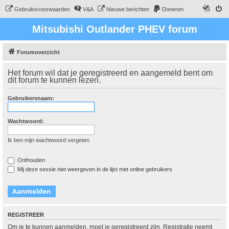
Gebruiksvoorwaarden
V&A
Nieuwe berichten
Doneren
Mitsubishi Outlander PHEV forum
Forumoverzicht
Het forum wil dat je geregistreerd en aangemeld bent om
dit forum te kunnen lezen.
Gebruikersnaam:
Wachtwoord:
Ik ben mijn wachtwoord vergeten
Onthouden
Mij deze sessie niet weergeven in de lijst met online gebruikers
REGISTREER
Om je te kunnen aanmelden, moet je geregistreerd zijn. Registratie neemt