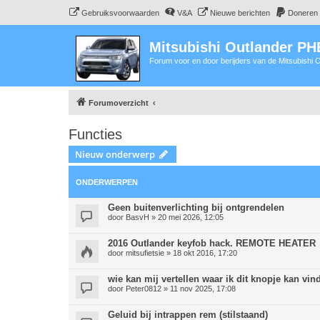
Gebruiksvoorwaarden
V&A
Nieuwe berichten
Doneren
Mitsubishi Outlander P
Forum voor en door berijders van de Mitsubishi
Forumoverzicht
Functies
Nieuw onderwerp
ONDERWERPEN
Geen buitenverlichting bij ontgrendelen
door
BasvH
» 20 mei 2026, 12:05
2016 Outlander keyfob hack. REMOTE HEATER
door
mitsufietsie
» 18 okt 2016, 17:20
wie kan mij vertellen waar ik dit knopje kan v
door
Peter0812
» 11 nov 2025, 17:08
Geluid bij intrappen rem (stilstaand)