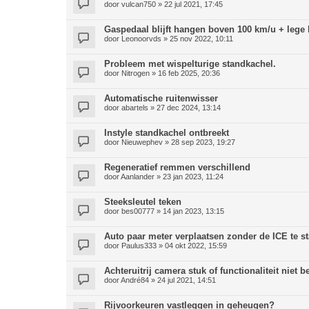
door
vulcan750
» 22 jul 2021, 17:45
Gaspedaal blijft hangen boven 100 km/u + lege b
door
Leonoorvds
» 25 nov 2022, 10:11
Probleem met wispelturige standkachel.
door
Nitrogen
» 16 feb 2025, 20:36
Automatische ruitenwisser
door
abartels
» 27 dec 2024, 13:14
Instyle standkachel ontbreekt
door
Nieuwephev
» 28 sep 2023, 19:27
Regeneratief remmen verschillend
door
Aanlander
» 23 jan 2023, 11:24
Steeksleutel teken
door
bes00777
» 14 jan 2023, 13:15
Auto paar meter verplaatsen zonder de ICE te s
door
Paulus333
» 04 okt 2022, 15:59
Achteruitrij camera stuk of functionaliteit niet 
door
André84
» 24 jul 2021, 14:51
Rijvoorkeuren vastleggen in geheugen?