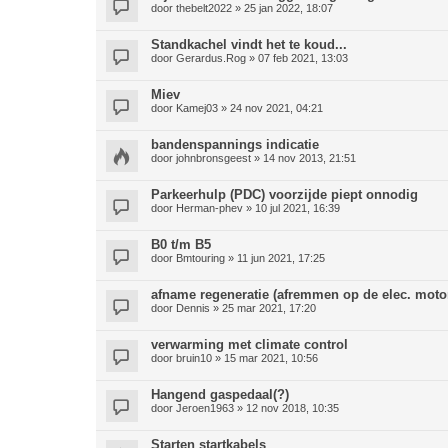
door
thebelt2022
» 25 jan 2022, 18:07
Standkachel vindt het te koud...
door
Gerardus.Rog
» 07 feb 2021, 13:03
Miev
door
Kamej03
» 24 nov 2021, 04:21
bandenspannings indicatie
door
johnbronsgeest
» 14 nov 2013, 21:51
Parkeerhulp (PDC) voorzijde piept onnodig
door
Herman-phev
» 10 jul 2021, 16:39
B0 t/m B5
door
Bmtouring
» 11 jun 2021, 17:25
afname regeneratie (afremmen op de elec. moto
door
Dennis
» 25 mar 2021, 17:20
verwarming met climate control
door
bruin10
» 15 mar 2021, 10:56
Hangend gaspedaal(?)
door
Jeroen1963
» 12 nov 2018, 10:35
Starten startkabels