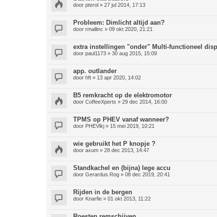
door
pterol
» 27 jul 2014, 17:13
Probleem: Dimlicht altijd aan?
door
rmallinc
» 09 okt 2020, 21:21
extra instellingen "onder" Multi-functioneel dis
door
paul1173
» 30 aug 2015, 15:09
app. outlander
door
hft
» 13 apr 2020, 14:02
B5 remkracht op de elektromotor
door
CoffeeXperts
» 29 dec 2014, 16:00
TPMS op PHEV vanaf wanneer?
door
PHEVlkj
» 15 mei 2019, 10:21
wie gebruikt het P knopje ?
door
axum
» 28 dec 2013, 14:47
Standkachel en (bijna) lege accu
door
Gerardus.Rog
» 08 dec 2019, 20:41
Rijden in de bergen
door
Knarfie
» 01 okt 2013, 11:22
Roesten remschijven