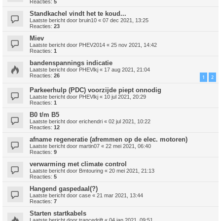
Reacties:
5
Standkachel vindt het te koud...
Laatste bericht door
bruin10
«
07 dec 2021, 13:25
Reacties:
23
Miev
Laatste bericht door
PHEV2014
«
25 nov 2021, 14:42
Reacties:
1
bandenspannings indicatie
Laatste bericht door
PHEVlkj
«
17 aug 2021, 21:04
Reacties:
26
1
2
Parkeerhulp (PDC) voorzijde piept onnodig
Laatste bericht door
PHEVlkj
«
10 jul 2021, 20:29
Reacties:
1
B0 t/m B5
Laatste bericht door
erichendri
«
02 jul 2021, 10:22
Reacties:
12
afname regeneratie (afremmen op de elec. motoren)
Laatste bericht door
martin07
«
22 mei 2021, 06:40
Reacties:
9
verwarming met climate control
Laatste bericht door
Bmtouring
«
20 mei 2021, 21:13
Reacties:
5
Hangend gaspedaal(?)
Laatste bericht door
case
«
21 mar 2021, 13:44
Reacties:
7
Starten startkabels
Laatste bericht door
trancedrift
«
04 jan 2021, 09:51