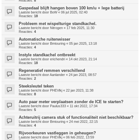
Reacties:
8
Gaspedaal blijft hangen boven 100 km/u + lege batterij
Laatste bericht door
BoW
«
06 jul 2025, 02:40
Reacties:
18
Probleem met wispelturige standkachel.
Laatste bericht door
Nitrogen
«
17 feb 2025, 11:30
Reacties:
4
Automatische ruitenwisser
Laatste bericht door
Bmtouring
«
05 jan 2025, 13:18
Reacties:
4
Instyle standkachel ontbreekt
Laatste bericht door
erichendri
«
14 okt 2023, 21:14
Reacties:
18
Regeneratief remmen verschillend
Laatste bericht door
Aanlander
«
24 jan 2023, 08:57
Reacties:
2
Steeksleutel teken
Laatste bericht door
PHEVlkj
«
22 jan 2023, 11:38
Reacties:
8
Auto paar meter verplaatsen zonder de ICE te starten?
Laatste bericht door
Paulus333
«
11 okt 2022, 17:34
Reacties:
5
Achteruitrij camera stuk of functionaliteit niet beschikbaar?
Laatste bericht door
Bmtouring
«
24 mei 2022, 22:15
Reacties:
4
Rijvoorkeuren vastleggen in geheugen?
Laatste bericht door
PHEVlkj
«
06 feb 2022, 13:59