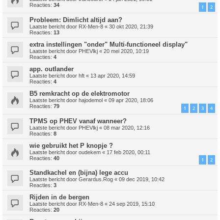
Reacties:
34
1
2
Probleem: Dimlicht altijd aan?
Laatste bericht door
RX-Men-8
«
30 okt 2020, 21:39
Reacties:
13
extra instellingen "onder" Multi-functioneel display"
Laatste bericht door
PHEVlkj
«
20 mei 2020, 10:19
Reacties:
4
app. outlander
Laatste bericht door
hft
«
13 apr 2020, 14:59
Reacties:
4
B5 remkracht op de elektromotor
Laatste bericht door
hajodemol
«
09 apr 2020, 18:06
Reacties:
79
1
2
3
4
TPMS op PHEV vanaf wanneer?
Laatste bericht door
PHEVlkj
«
08 mar 2020, 12:16
Reacties:
8
wie gebruikt het P knopje ?
Laatste bericht door
oudekem
«
17 feb 2020, 00:11
Reacties:
40
1
2
Standkachel en (bijna) lege accu
Laatste bericht door
Gerardus.Rog
«
09 dec 2019, 10:42
Reacties:
3
Rijden in de bergen
Laatste bericht door
RX-Men-8
«
24 sep 2019, 15:10
Reacties:
20