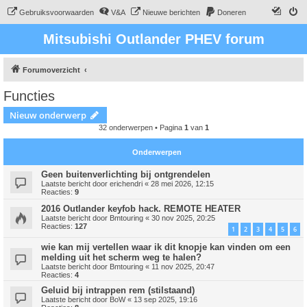
Gebruiksvoorwaarden
V&A
Nieuwe berichten
Doneren
Mitsubishi Outlander PHEV forum
Forumoverzicht
Functies
Nieuw onderwerp
32 onderwerpen • Pagina
1
van
1
Onderwerpen
Geen buitenverlichting bij ontgrendelen
Laatste bericht door
erichendri
«
28 mei 2026, 12:15
Reacties:
9
2016 Outlander keyfob hack. REMOTE HEATER
Laatste bericht door
Bmtouring
«
30 nov 2025, 20:25
Reacties:
127
1
2
3
4
5
6
wie kan mij vertellen waar ik dit knopje kan vinden om een
melding uit het scherm weg te halen?
Laatste bericht door
Bmtouring
«
11 nov 2025, 20:47
Reacties:
4
Geluid bij intrappen rem (stilstaand)
Laatste bericht door
BoW
«
13 sep 2025, 19:16