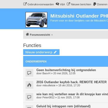
Gebruiksvoorwaarden
V&A
Nieuwe berichten
Doneren
Mitsubishi Outlander P
Forum voor en door berijders van de Mitsubishi
Forumoverzicht
Functies
Nieuw onderwerp
ONDERWERPEN
Geen buitenverlichting bij ontgrendelen
door
BasvH
» 20 mei 2026, 12:05
2016 Outlander keyfob hack. REMOTE HEATER
door
mitsufietsie
» 18 okt 2016, 17:20
wie kan mij vertellen waar ik dit knopje kan v
door
Peter0812
» 11 nov 2025, 17:08
Geluid bij intrappen rem (stilstaand)