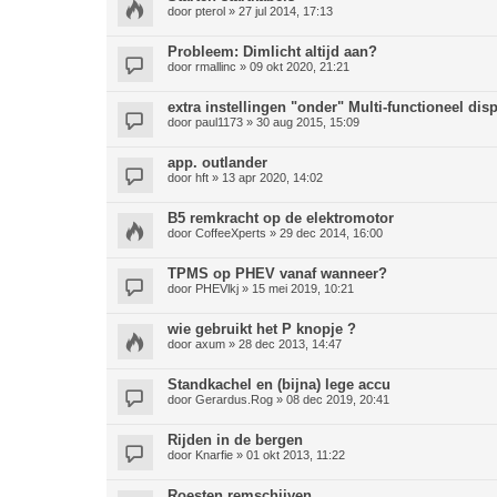
door
pterol
» 27 jul 2014, 17:13
Probleem: Dimlicht altijd aan?
door
rmallinc
» 09 okt 2020, 21:21
extra instellingen "onder" Multi-functioneel dis
door
paul1173
» 30 aug 2015, 15:09
app. outlander
door
hft
» 13 apr 2020, 14:02
B5 remkracht op de elektromotor
door
CoffeeXperts
» 29 dec 2014, 16:00
TPMS op PHEV vanaf wanneer?
door
PHEVlkj
» 15 mei 2019, 10:21
wie gebruikt het P knopje ?
door
axum
» 28 dec 2013, 14:47
Standkachel en (bijna) lege accu
door
Gerardus.Rog
» 08 dec 2019, 20:41
Rijden in de bergen
door
Knarfie
» 01 okt 2013, 11:22
Roesten remschijven