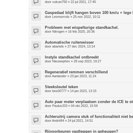
door
vulcan750
» 22 jul 2021, 17:45
Gaspedaal blijft hangen boven 100 km/u + lege b
door
Leonoorvds
» 25 nov 2022, 10:11
Probleem met wispelturige standkachel.
door
Nitrogen
» 16 feb 2025, 20:36
Automatische ruitenwisser
door
abartels
» 27 dec 2024, 13:14
Instyle standkachel ontbreekt
door
Nieuwephev
» 28 sep 2023, 19:27
Regeneratief remmen verschillend
door
Aanlander
» 23 jan 2023, 11:24
Steeksleutel teken
door
bes00777
» 14 jan 2023, 13:15
Auto paar meter verplaatsen zonder de ICE te s
door
Paulus333
» 04 okt 2022, 15:59
Achteruitrij camera stuk of functionaliteit niet 
door
André84
» 24 jul 2021, 14:51
Rijvoorkeuren vastleggen in geheugen?