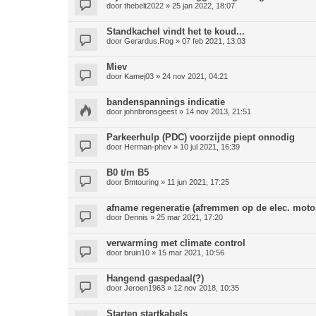
door
thebelt2022
» 25 jan 2022, 18:07
Standkachel vindt het te koud...
door
Gerardus.Rog
» 07 feb 2021, 13:03
Miev
door
Kamej03
» 24 nov 2021, 04:21
bandenspannings indicatie
door
johnbronsgeest
» 14 nov 2013, 21:51
Parkeerhulp (PDC) voorzijde piept onnodig
door
Herman-phev
» 10 jul 2021, 16:39
B0 t/m B5
door
Bmtouring
» 11 jun 2021, 17:25
afname regeneratie (afremmen op de elec. moto
door
Dennis
» 25 mar 2021, 17:20
verwarming met climate control
door
bruin10
» 15 mar 2021, 10:56
Hangend gaspedaal(?)
door
Jeroen1963
» 12 nov 2018, 10:35
Starten startkabels