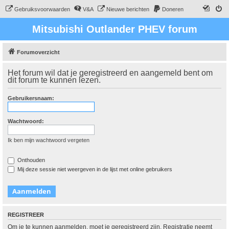
Gebruiksvoorwaarden
V&A
Nieuwe berichten
Doneren
Mitsubishi Outlander PHEV forum
Forumoverzicht
Het forum wil dat je geregistreerd en aangemeld bent om
dit forum te kunnen lezen.
Gebruikersnaam:
Wachtwoord:
Ik ben mijn wachtwoord vergeten
Onthouden
Mij deze sessie niet weergeven in de lijst met online gebruikers
REGISTREER
Om je te kunnen aanmelden, moet je geregistreerd zijn. Registratie neemt