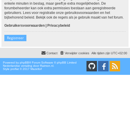
enkele minuten in beslag, maar geeft je extra mogelijkheden. De
forumbeheerder kan ook extra permissies toestaan aan geregistreerde
gebruikers. Lees voor registratie onze gebruiksvoorwaarden en het
bijbehorend beleid. Bekijk ook de regels als je gebruik maakt van het forum.
Gebruikersvoorwaarden
|
Privacybeleid
Registreer
Contact
Verwijder cookies
Alle tijden zijn
UTC+02:00
Powered by
phpBB
® Forum Software © phpBB Limited
Nederlandse vertaling door
Raimon.nl
.
Style proflat © 2017
Mazeltof