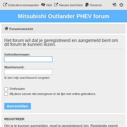
Gebruiksvoorwaarden
V&A
Nieuwe berichten
Doneren
Mitsubishi Outlander PHEV forum
Forumoverzicht
Het forum wil dat je geregistreerd en aangemeld bent om
dit forum te kunnen lezen.
Gebruikersnaam:
Wachtwoord:
Ik ben mijn wachtwoord vergeten
Onthouden
Mij deze sessie niet weergeven in de lijst met online gebruikers
REGISTREER
Om je te kunnen aanmelden, moet je geregistreerd zijn. Registratie neemt