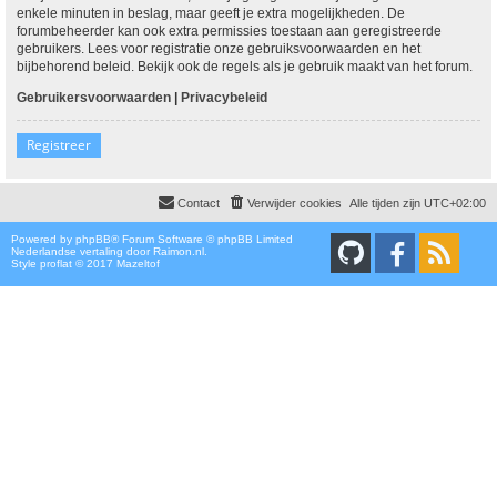
enkele minuten in beslag, maar geeft je extra mogelijkheden. De
forumbeheerder kan ook extra permissies toestaan aan geregistreerde
gebruikers. Lees voor registratie onze gebruiksvoorwaarden en het
bijbehorend beleid. Bekijk ook de regels als je gebruik maakt van het forum.
Gebruikersvoorwaarden
|
Privacybeleid
Registreer
Contact
Verwijder cookies
Alle tijden zijn
UTC+02:00
Powered by
phpBB
® Forum Software © phpBB Limited
Nederlandse vertaling door
Raimon.nl
.
Style proflat © 2017
Mazeltof