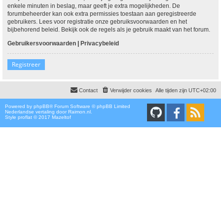
enkele minuten in beslag, maar geeft je extra mogelijkheden. De
forumbeheerder kan ook extra permissies toestaan aan geregistreerde
gebruikers. Lees voor registratie onze gebruiksvoorwaarden en het
bijbehorend beleid. Bekijk ook de regels als je gebruik maakt van het forum.
Gebruikersvoorwaarden
|
Privacybeleid
Registreer
Contact
Verwijder cookies
Alle tijden zijn
UTC+02:00
Powered by
phpBB
® Forum Software © phpBB Limited
Nederlandse vertaling door
Raimon.nl
.
Style proflat © 2017
Mazeltof