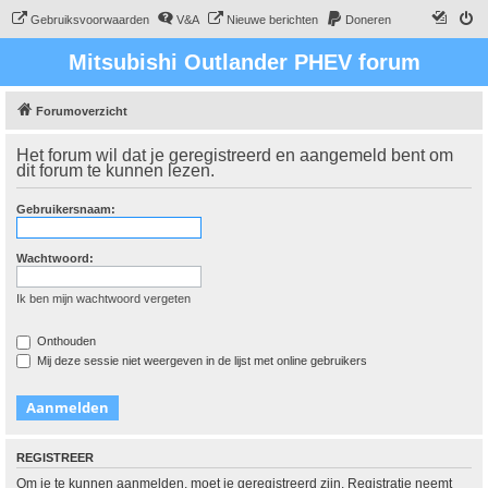
Gebruiksvoorwaarden
V&A
Nieuwe berichten
Doneren
Mitsubishi Outlander PHEV forum
Forumoverzicht
Het forum wil dat je geregistreerd en aangemeld bent om
dit forum te kunnen lezen.
Gebruikersnaam:
Wachtwoord:
Ik ben mijn wachtwoord vergeten
Onthouden
Mij deze sessie niet weergeven in de lijst met online gebruikers
REGISTREER
Om je te kunnen aanmelden, moet je geregistreerd zijn. Registratie neemt