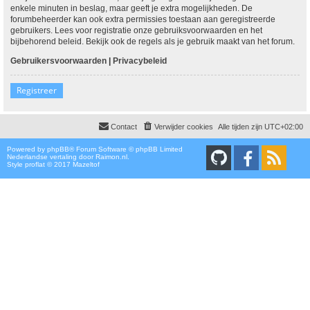
enkele minuten in beslag, maar geeft je extra mogelijkheden. De
forumbeheerder kan ook extra permissies toestaan aan geregistreerde
gebruikers. Lees voor registratie onze gebruiksvoorwaarden en het
bijbehorend beleid. Bekijk ook de regels als je gebruik maakt van het forum.
Gebruikersvoorwaarden
|
Privacybeleid
Registreer
Contact
Verwijder cookies
Alle tijden zijn
UTC+02:00
Powered by
phpBB
® Forum Software © phpBB Limited
Nederlandse vertaling door
Raimon.nl
.
Style proflat © 2017
Mazeltof