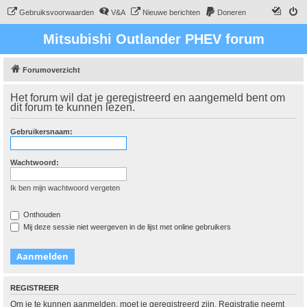
Gebruiksvoorwaarden
V&A
Nieuwe berichten
Doneren
Mitsubishi Outlander PHEV forum
Forumoverzicht
Het forum wil dat je geregistreerd en aangemeld bent om
dit forum te kunnen lezen.
Gebruikersnaam:
Wachtwoord:
Ik ben mijn wachtwoord vergeten
Onthouden
Mij deze sessie niet weergeven in de lijst met online gebruikers
REGISTREER
Om je te kunnen aanmelden, moet je geregistreerd zijn. Registratie neemt