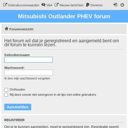
Gebruiksvoorwaarden
V&A
Nieuwe berichten
Doneren
Mitsubishi Outlander PHEV forum
Forumoverzicht
Het forum wil dat je geregistreerd en aangemeld bent om
dit forum te kunnen lezen.
Gebruikersnaam:
Wachtwoord:
Ik ben mijn wachtwoord vergeten
Onthouden
Mij deze sessie niet weergeven in de lijst met online gebruikers
REGISTREER
Om je te kunnen aanmelden, moet je geregistreerd zijn. Registratie neemt