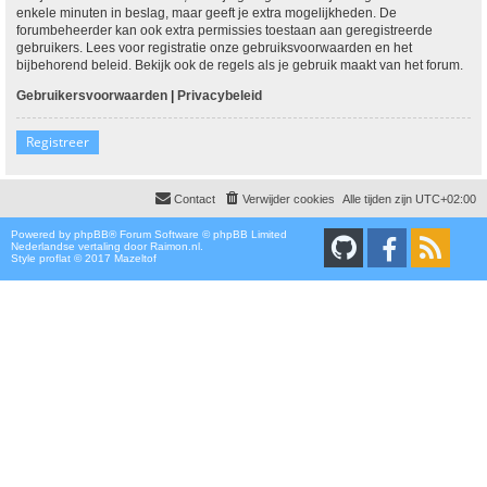
enkele minuten in beslag, maar geeft je extra mogelijkheden. De
forumbeheerder kan ook extra permissies toestaan aan geregistreerde
gebruikers. Lees voor registratie onze gebruiksvoorwaarden en het
bijbehorend beleid. Bekijk ook de regels als je gebruik maakt van het forum.
Gebruikersvoorwaarden
|
Privacybeleid
Registreer
Contact
Verwijder cookies
Alle tijden zijn
UTC+02:00
Powered by
phpBB
® Forum Software © phpBB Limited
Nederlandse vertaling door
Raimon.nl
.
Style proflat © 2017
Mazeltof