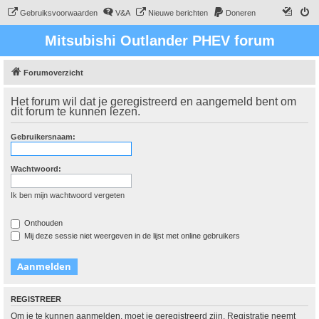
Gebruiksvoorwaarden
V&A
Nieuwe berichten
Doneren
Mitsubishi Outlander PHEV forum
Forumoverzicht
Het forum wil dat je geregistreerd en aangemeld bent om
dit forum te kunnen lezen.
Gebruikersnaam:
Wachtwoord:
Ik ben mijn wachtwoord vergeten
Onthouden
Mij deze sessie niet weergeven in de lijst met online gebruikers
REGISTREER
Om je te kunnen aanmelden, moet je geregistreerd zijn. Registratie neemt