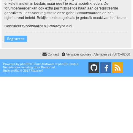
enkele minuten in beslag, maar geeft je extra mogelijkheden. De
forumbeheerder kan ook extra permissies toestaan aan geregistreerde
gebruikers. Lees voor registratie onze gebruiksvoorwaarden en het
bijbehorend beleid. Bekijk ook de regels als je gebruik maakt van het forum.
Gebruikersvoorwaarden
|
Privacybeleid
Registreer
Contact
Verwijder cookies
Alle tijden zijn
UTC+02:00
Powered by
phpBB
® Forum Software © phpBB Limited
Nederlandse vertaling door
Raimon.nl
.
Style proflat © 2017
Mazeltof