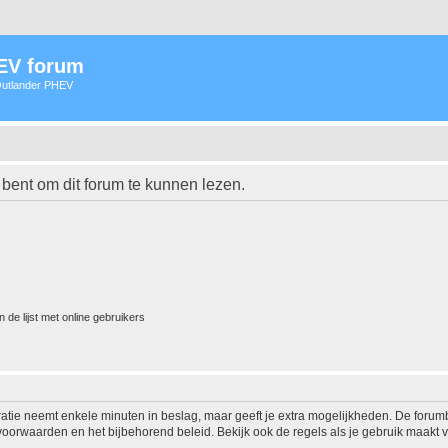
HEV forum
 Outlander PHEV
 bent om dit forum te kunnen lezen.
 de lijst met online gebruikers
ratie neemt enkele minuten in beslag, maar geeft je extra mogelijkheden. De foru
voorwaarden en het bijbehorend beleid. Bekijk ook de regels als je gebruik maakt v