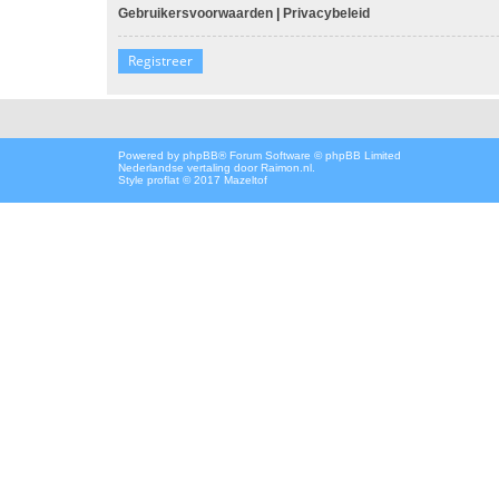
Gebruikersvoorwaarden
|
Privacybeleid
Registreer
Powered by
phpBB
® Forum Software © phpBB Limited
Nederlandse vertaling door
Raimon.nl
.
Style proflat © 2017
Mazeltof