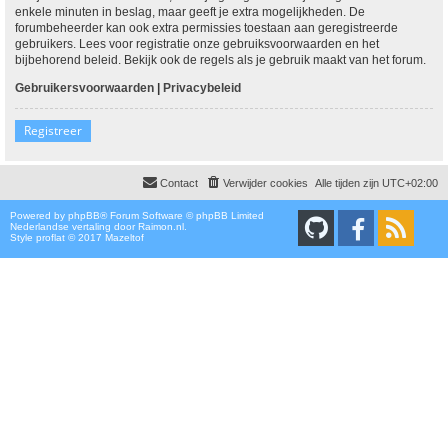
enkele minuten in beslag, maar geeft je extra mogelijkheden. De
forumbeheerder kan ook extra permissies toestaan aan geregistreerde
gebruikers. Lees voor registratie onze gebruiksvoorwaarden en het
bijbehorend beleid. Bekijk ook de regels als je gebruik maakt van het forum.
Gebruikersvoorwaarden
|
Privacybeleid
Registreer
Contact
Verwijder cookies
Alle tijden zijn
UTC+02:00
Powered by
phpBB
® Forum Software © phpBB Limited
Nederlandse vertaling door
Raimon.nl
.
Style proflat © 2017
Mazeltof