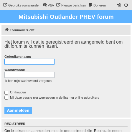
Gebruiksvoorwaarden
V&A
Nieuwe berichten
Doneren
Mitsubishi Outlander PHEV forum
Forumoverzicht
Het forum wil dat je geregistreerd en aangemeld bent om
dit forum te kunnen lezen.
Gebruikersnaam:
Wachtwoord:
Ik ben mijn wachtwoord vergeten
Onthouden
Mij deze sessie niet weergeven in de lijst met online gebruikers
REGISTREER
Om je te kunnen aanmelden, moet je geregistreerd zijn. Registratie neemt