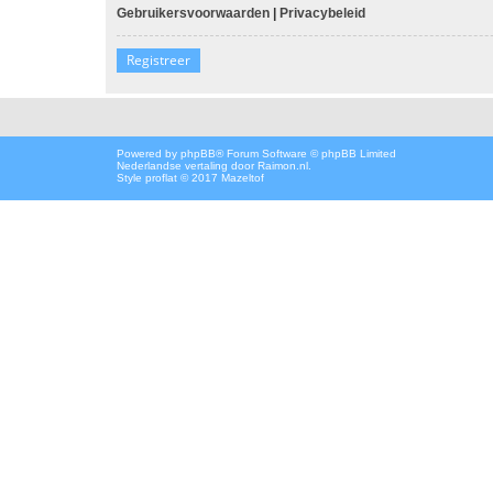
Gebruikersvoorwaarden
|
Privacybeleid
Registreer
Powered by
phpBB
® Forum Software © phpBB Limited
Nederlandse vertaling door
Raimon.nl
.
Style proflat © 2017
Mazeltof