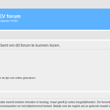
HEV forum
 Outlander PHEV
 bent om dit forum te kunnen lezen.
 de lijst met online gebruikers
ratie neemt enkele minuten in beslag, maar geeft je extra mogelijkheden. De foru
voorwaarden en het bijbehorend beleid. Bekijk ook de regels als je gebruik maakt v