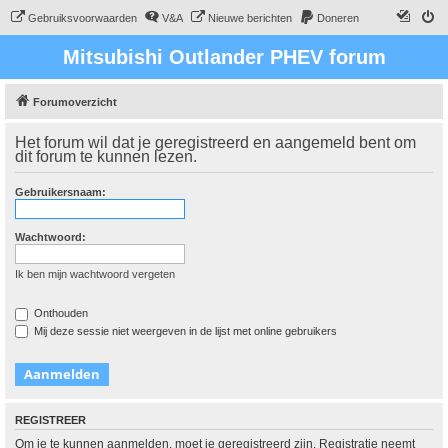
Gebruiksvoorwaarden
V&A
Nieuwe berichten
Doneren
Mitsubishi Outlander PHEV forum
Forumoverzicht
Het forum wil dat je geregistreerd en aangemeld bent om
dit forum te kunnen lezen.
Gebruikersnaam:
Wachtwoord:
Ik ben mijn wachtwoord vergeten
Onthouden
Mij deze sessie niet weergeven in de lijst met online gebruikers
REGISTREER
Om je te kunnen aanmelden, moet je geregistreerd zijn. Registratie neemt