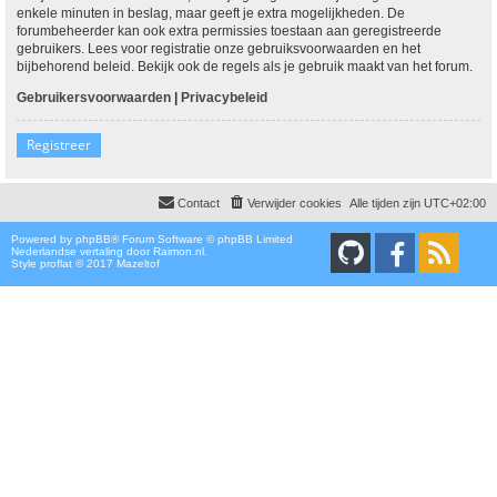
enkele minuten in beslag, maar geeft je extra mogelijkheden. De
forumbeheerder kan ook extra permissies toestaan aan geregistreerde
gebruikers. Lees voor registratie onze gebruiksvoorwaarden en het
bijbehorend beleid. Bekijk ook de regels als je gebruik maakt van het forum.
Gebruikersvoorwaarden
|
Privacybeleid
Registreer
Contact
Verwijder cookies
Alle tijden zijn
UTC+02:00
Powered by
phpBB
® Forum Software © phpBB Limited
Nederlandse vertaling door
Raimon.nl
.
Style proflat © 2017
Mazeltof