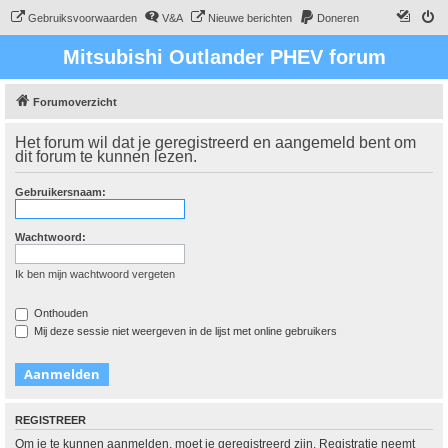
Gebruiksvoorwaarden
V&A
Nieuwe berichten
Doneren
Mitsubishi Outlander PHEV forum
Forumoverzicht
Het forum wil dat je geregistreerd en aangemeld bent om
dit forum te kunnen lezen.
Gebruikersnaam:
Wachtwoord:
Ik ben mijn wachtwoord vergeten
Onthouden
Mij deze sessie niet weergeven in de lijst met online gebruikers
REGISTREER
Om je te kunnen aanmelden, moet je geregistreerd zijn. Registratie neemt