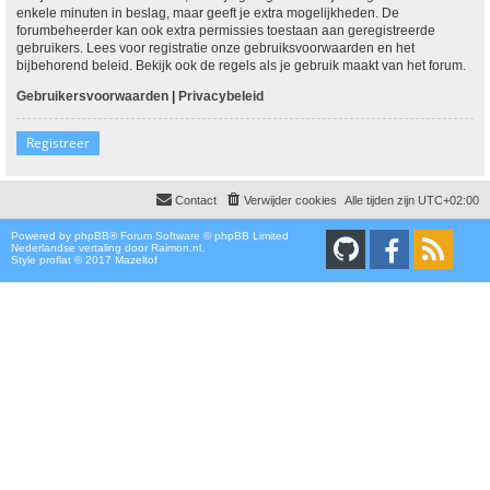
enkele minuten in beslag, maar geeft je extra mogelijkheden. De
forumbeheerder kan ook extra permissies toestaan aan geregistreerde
gebruikers. Lees voor registratie onze gebruiksvoorwaarden en het
bijbehorend beleid. Bekijk ook de regels als je gebruik maakt van het forum.
Gebruikersvoorwaarden
|
Privacybeleid
Registreer
Contact
Verwijder cookies
Alle tijden zijn
UTC+02:00
Powered by
phpBB
® Forum Software © phpBB Limited
Nederlandse vertaling door
Raimon.nl
.
Style proflat © 2017
Mazeltof