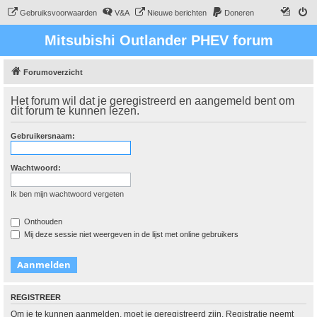
Gebruiksvoorwaarden
V&A
Nieuwe berichten
Doneren
Mitsubishi Outlander PHEV forum
Forumoverzicht
Het forum wil dat je geregistreerd en aangemeld bent om
dit forum te kunnen lezen.
Gebruikersnaam:
Wachtwoord:
Ik ben mijn wachtwoord vergeten
Onthouden
Mij deze sessie niet weergeven in de lijst met online gebruikers
REGISTREER
Om je te kunnen aanmelden, moet je geregistreerd zijn. Registratie neemt