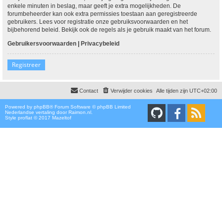
enkele minuten in beslag, maar geeft je extra mogelijkheden. De
forumbeheerder kan ook extra permissies toestaan aan geregistreerde
gebruikers. Lees voor registratie onze gebruiksvoorwaarden en het
bijbehorend beleid. Bekijk ook de regels als je gebruik maakt van het forum.
Gebruikersvoorwaarden
|
Privacybeleid
Registreer
Contact
Verwijder cookies
Alle tijden zijn
UTC+02:00
Powered by
phpBB
® Forum Software © phpBB Limited
Nederlandse vertaling door
Raimon.nl
.
Style proflat © 2017
Mazeltof