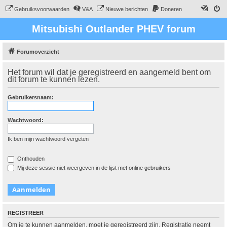
Gebruiksvoorwaarden
V&A
Nieuwe berichten
Doneren
Mitsubishi Outlander PHEV forum
Forumoverzicht
Het forum wil dat je geregistreerd en aangemeld bent om
dit forum te kunnen lezen.
Gebruikersnaam:
Wachtwoord:
Ik ben mijn wachtwoord vergeten
Onthouden
Mij deze sessie niet weergeven in de lijst met online gebruikers
REGISTREER
Om je te kunnen aanmelden, moet je geregistreerd zijn. Registratie neemt