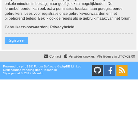
enkele minuten in beslag, maar geeft je extra mogelijkheden. De
forumbeheerder kan ook extra permissies toestaan aan geregistreerde
gebruikers. Lees voor registratie onze gebruiksvoorwaarden en het
bijbehorend beleid. Bekijk ook de regels als je gebruik maakt van het forum.
Gebruikersvoorwaarden
|
Privacybeleid
Registreer
Contact
Verwijder cookies
Alle tijden zijn
UTC+02:00
Powered by
phpBB
® Forum Software © phpBB Limited
Nederlandse vertaling door
Raimon.nl
.
Style proflat © 2017
Mazeltof