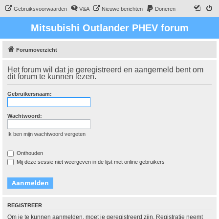
Gebruiksvoorwaarden
V&A
Nieuwe berichten
Doneren
Mitsubishi Outlander PHEV forum
Forumoverzicht
Het forum wil dat je geregistreerd en aangemeld bent om
dit forum te kunnen lezen.
Gebruikersnaam:
Wachtwoord:
Ik ben mijn wachtwoord vergeten
Onthouden
Mij deze sessie niet weergeven in de lijst met online gebruikers
REGISTREER
Om je te kunnen aanmelden, moet je geregistreerd zijn. Registratie neemt