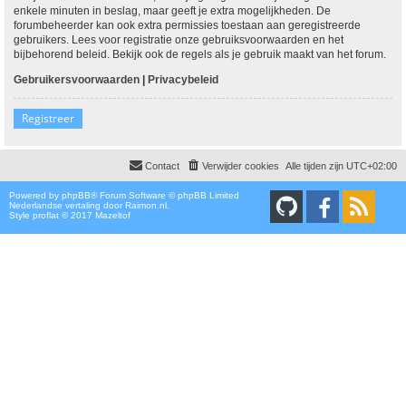
enkele minuten in beslag, maar geeft je extra mogelijkheden. De
forumbeheerder kan ook extra permissies toestaan aan geregistreerde
gebruikers. Lees voor registratie onze gebruiksvoorwaarden en het
bijbehorend beleid. Bekijk ook de regels als je gebruik maakt van het forum.
Gebruikersvoorwaarden
|
Privacybeleid
Registreer
Contact
Verwijder cookies
Alle tijden zijn
UTC+02:00
Powered by
phpBB
® Forum Software © phpBB Limited
Nederlandse vertaling door
Raimon.nl
.
Style proflat © 2017
Mazeltof