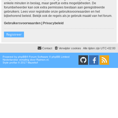
enkele minuten in beslag, maar geeft je extra mogelijkheden. De
forumbeheerder kan ook extra permissies toestaan aan geregistreerde
gebruikers. Lees voor registratie onze gebruiksvoorwaarden en het
bijbehorend beleid. Bekijk ook de regels als je gebruik maakt van het forum.
Gebruikersvoorwaarden
|
Privacybeleid
Registreer
Contact
Verwijder cookies
Alle tijden zijn
UTC+02:00
Powered by
phpBB
® Forum Software © phpBB Limited
Nederlandse vertaling door
Raimon.nl
.
Style proflat © 2017
Mazeltof