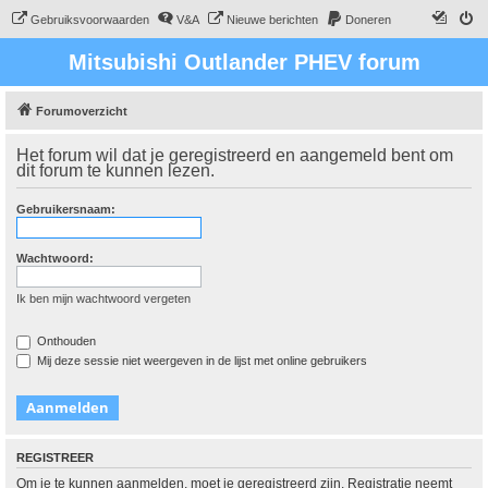
Gebruiksvoorwaarden
V&A
Nieuwe berichten
Doneren
Mitsubishi Outlander PHEV forum
Forumoverzicht
Het forum wil dat je geregistreerd en aangemeld bent om
dit forum te kunnen lezen.
Gebruikersnaam:
Wachtwoord:
Ik ben mijn wachtwoord vergeten
Onthouden
Mij deze sessie niet weergeven in de lijst met online gebruikers
REGISTREER
Om je te kunnen aanmelden, moet je geregistreerd zijn. Registratie neemt